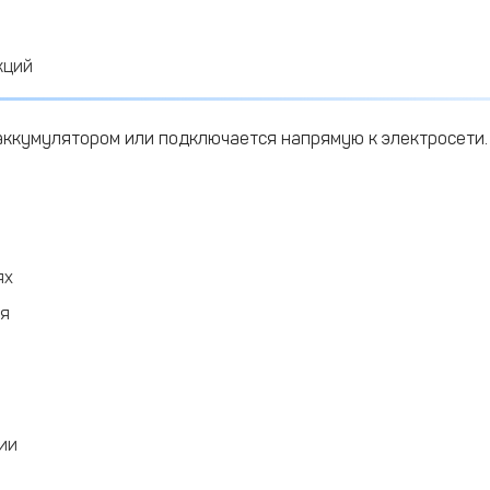
кций
аккумулятором или подключается напрямую к электросети.
ях
ия
ии