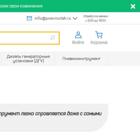
сим свои извинения.
Обработка заявок
info@pnevmoteh.ru
с 9:00 до 18:00
Войти
Корзина
Дизель генераторные
Пневмоинструмент
установки (ДГУ)
румент легко справляется даже с самыми