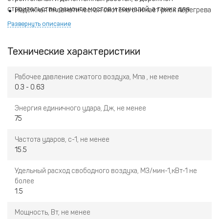
строительстве, ремонте мостов и тоннелей, а также для
Надежная пневматическая система снижает риск перегрева
ликвидации последствий аварий. Идеально подходит для
и увеличивает срок службы.
Развернуть описание
задач, требующих высокой производительности в сложных
Легкость управления и минимальные вибрации
условиях.
обеспечивают комфорт оператора.
Технические характеристики
Универсальность применения в различных климатических
условиях.
Рабочее давление сжатого воздуха, Мпа , не менее
0.3 - 0.63
Энергия единичного удара, Дж, не менее
75
Частота ударов, с-1, не менее
15.5
Удельный расход свободного воздуха, М3/мин-1,кВт-1 не
более
1.5
Мощность, Вт, не менее