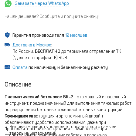
Заказать через WhatsApp
Нашли дешевле? Сообщите и получите скидку!
Гарантия производителя
12 месяцев
Доставка в Москве
:
По России:
БЕСПЛАТНО
до терминала отправления ТК
(*далее по тарифам ТК) RUB
Оплата
по наличному и безналичному расчету
Описание
Пневматический бетонолом БК-2
– это мощный и надежный
инструмент, предназначенный для выполнения тяжелых работ
по разрушению бетонных и железобетонных конструкций.
Компактная конструкция и эргономичный дизайн
Преимущества:
обеспечивают удобство использования, даже при
Высокая мощность позволяет справляться с самыми
продолжительной эксплуатации. Применяется при
твердыми материалами.
строительных и демонтажных работах, в дорожном