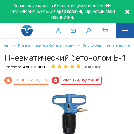
Уважаемые клиенты! В настоящий момент мы НЕ
ПРИНИМАЕМ ЗАКАЗЫ через корзину. Приносим свои
извинения.
румент
Пневматические отбойные молотки
Бетоноломы пневматические
Пневматический бетонолом Б-1
Код товара:
460.010080
8 отзывов
ОТЛИЧНАЯ ЦЕНА
Удобный, надежный