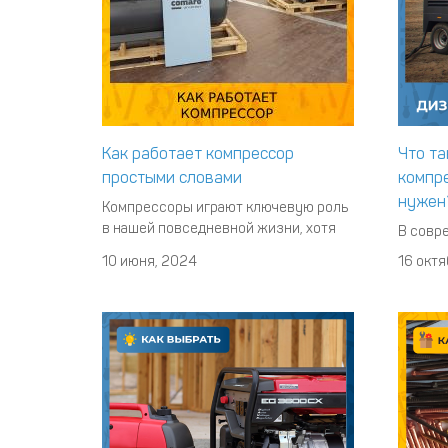
Как работает компрессор
Что т
простыми словами
компре
нужен
Компрессоры играют ключевую роль
в нашей повседневной жизни, хотя
В совр
мы часто не замечаем их
строит
10 июня, 2024
16 октя
присутствия. Они используются в
оборуд
самых разных устройствах и
обеспе
системах - от холодильников и
работу 
кондиционеров до автомобильных
Дизель
двигателей и промышленных машин.
можете 
Но как именно работают
станов
компрессоры? Давайте разберемся в
поддер
разноо