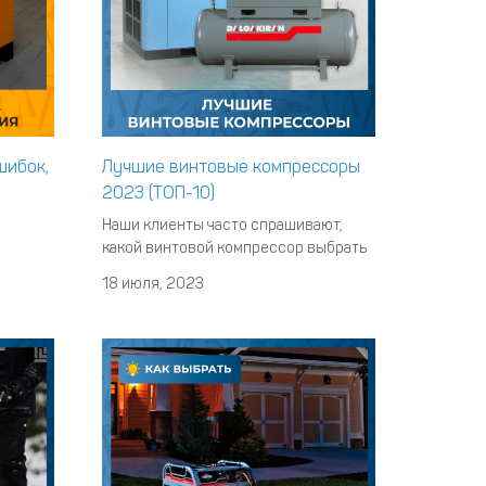
шибок,
Лучшие винтовые компрессоры
2023 (ТОП-10)
Наши клиенты часто спрашивают,
какой винтовой компрессор выбрать
ень
для решения тех или иных задач. И
18 июля, 2023
ву
хотя все индивидуально, есть модели
му
компрессоров, которые мы
чается
рекомендуем чаще других. Именно о
не
них мы сегодня расскажем. Обратите
ностей
внимание, что это не топ винтовых
компрессоров, а просто список.