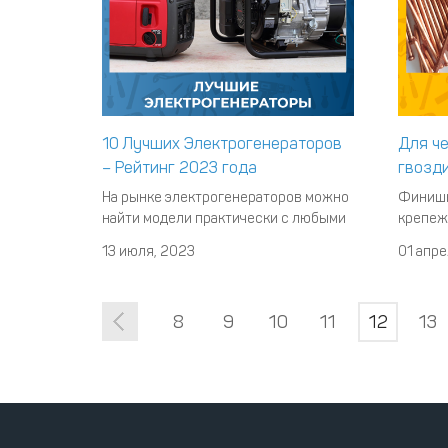
10 Лучших Электрогенераторов
Для ч
– Рейтинг 2023 года
гвозд
На рынке электрогенераторов можно
Финишн
найти модели практически с любыми
крепеж
характеристиками и любой
крепле
13 июля, 2023
01 апре
комплектацией. Перед покупателем
отделк
неизбежно встает закономерный
сферу 
вопрос: какой лучше купить
штапик
8
9
10
11
12
13
генератор? Это достаточно сложный
фиксаци
вопрос, так как критериев для выбора
отделк
достаточно много. По этой причине
мы ре