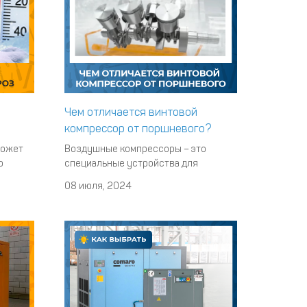
Чем отличается винтовой
компрессор от поршневого?
может
Воздушные компрессоры – это
о
специальные устройства для
получения сжатого воздуха. На рынке
08 июля, 2024
для
представлены разные типы этих
не
агрегатов. Однако чаще всего
и
встречаются поршневые и винтовые
модели. В данной статье мы
лавное
рассмотрим их различия по принципу
работы, ключевым особенностям и
сфере примен