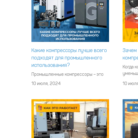
Какие компрессоры лучше всего
Зачем
подходят для промышленного
компр
использования?
Когда 
уменьш
Промышленные компрессоры – это
молекул
профессиональное оборудование
10 июля, 2024
10 июл
что да
для сжатия атмосферного воздуха.
Конкре
Благодаря этому вы сможете
исполь
запитать различные типы
Есть аг
пневмоинструментов. На рынке
до 2, 6,
можно найти огромное количество
бар. Че
установок разных типов и с разными
сочетаниями характеристик.
Рассмотрим подробнее, как правил