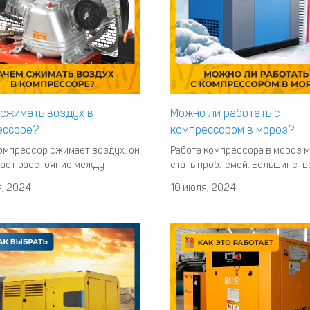
 сжимать воздух в
Можно ли работать с
ессоре?
компрессором в мороз?
компрессор сжимает воздух, он
Работа компрессора в мороз 
ает расстояние между
стать проблемой. Большинств
ами вещества. Это значит,
производителей просто не
я, 2024
10 июля, 2024
вление газа повышается.
адаптируют свою продукцию 
тное значение зависит от
работы в таких условиях. Тем 
зуемого вами компрессора.
менее, кое-какие возможност
регаты, которые сжимают газ
использовать воздушный
 8, 10, 20, 40, 200 и даже 500
компрессор на холоде есть. Г
м больше давление, тем б
соблюдать все меры
предосторожности, иначе
появляется высокий ри