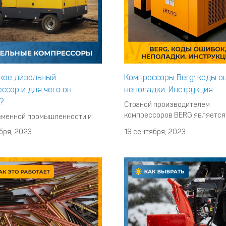
акое дизельный
Компрессоры Berg: коды о
ссор и для чего он
неполадки. Инструкция
?
Страной производителем
компрессоров BERG является
еменной промышленности и
Германия, а там действуют оч
ельстве специалисты ценят
бря, 2023
19 сентября, 2023
жесткие требования к качест
ование, способное
оборудования. Благодаря это
чить надежную и стабильную
выпускаемая продукция полу
в различных условиях.
гораздо более надежной. Тем 
ные компрессоры, которые вы
менее от поломок и неисправ
найти в нашем каталоге,
не застрахована даже лучшая
ятся отличным решением для
техника. НЕПОЛАДКИ, ВОЗНИ
жания эффективности
бразных рабочих