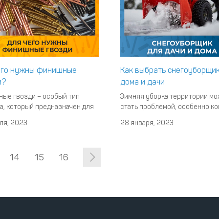
его нужны финишные
Как выбрать снегоуборщи
и?
дома и дачи
ые гвозди – особый тип
Зимняя уборка территории м
а, который предназначен для
стать проблемой, особенно ко
ния различных видов декора и
территория большая, а зима в
ля, 2023
28 января, 2023
и. Это напрямую определяет
снежной. В подобной ситуаци
их применения: крепление
всего использовать снегоуб
ов, плинтусов и наличников
машину. Она позволит выполн
14
15
16
я вагонки, доски и другой
работу быстро, качественно и
и изготовление предметов м
лишних усилий с вашей сторо
Главное найти агрегат, которы
подход