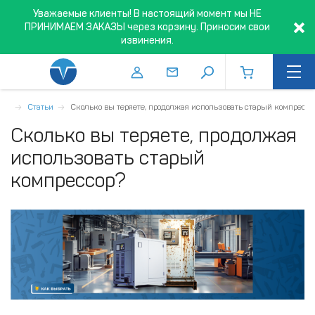
Уважаемые клиенты! В настоящий момент мы НЕ
ПРИНИМАЕМ ЗАКАЗЫ через корзину. Приносим свои
извинения.
ная
Статьи
Сколько вы теряете, продолжая использовать старый компрессо
Сколько вы теряете, продолжая
использовать старый
компрессор?