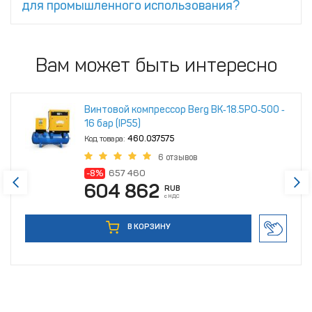
для промышленного использования?
Вам может быть интересно
Винтовой компрессор Berg ВК‑18.5РО‑500 ‑
16 бар (IP55)
Код товара:
460.037575
6 отзывов
-8%
657 460
604 862
RUB
с НДС
В КОРЗИНУ