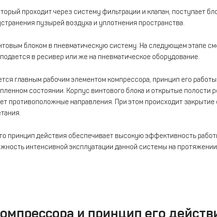
оторый проходит через систему фильтрации и клапан, поступает бл
устранения пузырей воздуха и уплотнения пространства.
товым блоком в пневматическую систему. На следующем этапе смес
, подается в ресивер или же на пневматическое оборудование.
яется главным рабочим элементом компрессора, принцип его работ
епленном состоянии. Корпус винтового блока и открытые полости р
еет противоположные направления. При этом происходит закрытие
тания.
его принцип действия обеспечивает высокую эффективность работ
ожность интенсивной эксплуатации данной системы на протяжении
омпрессора и принцип его действ