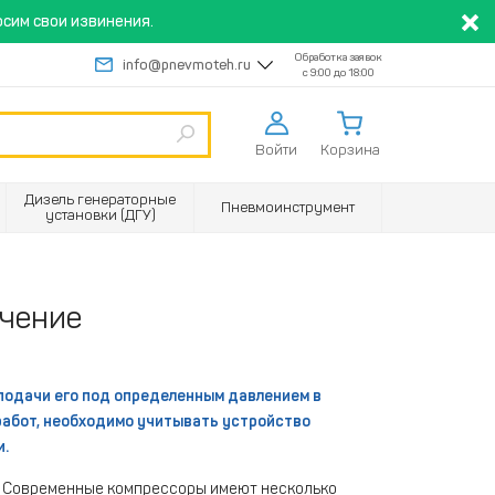
сим свои извинения.
Обработка заявок
info@pnevmoteh.ru
с 9:00 до 18:00
Войти
Корзина
Дизель генераторные
Пневмоинструмент
установки (ДГУ)
ачение
 подачи его под определенным давлением в
работ, необходимо учитывать устройство
и.
и. Современные компрессоры имеют несколько