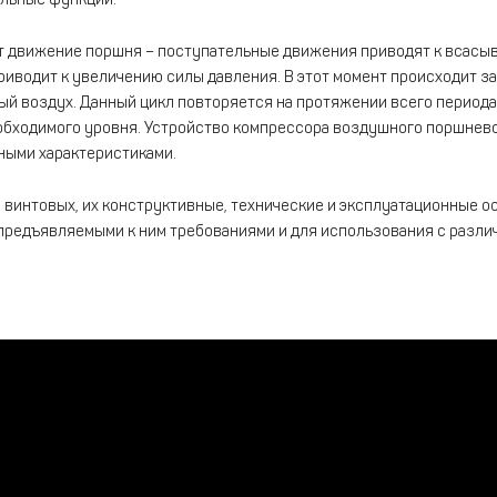
 движение поршня – поступательные движения приводят к всасыва
риводит к увеличению силы давления. В этот момент происходит з
тый воздух. Данный цикл повторяется на протяжении всего период
бходимого уровня. Устройство компрессора воздушного поршнево
ными характеристиками.
винтовых, их конструктивные, технические и эксплуатационные о
 предъявляемыми к ним требованиями и для использования с разл