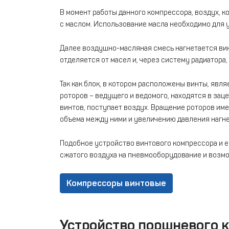
В момент работы данного компрессора, воздух, к
с маслом. Использование масла необходимо для 
Далее воздушно-масляная смесь нагнетается вин
отделяется от масел и, через систему радиатора
Так как блок, в котором расположены винты, явл
роторов – ведущего и ведомого, находятся в зац
винтов, поступает воздух. Вращение роторов им
объема между ними и увеличению давления нагне
Подобное устройство винтового компрессора и 
сжатого воздуха на пневмооборудование и возм
Компрессоры винтовые
Устройство поршневого к