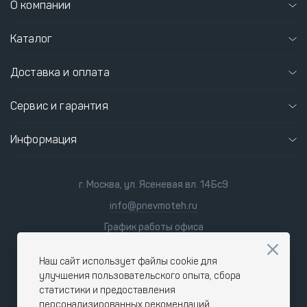
О компании
Каталог
Доставка и оплата
Сервис и гарантия
Информация
г. Москва, ул. Ясеневая вл. 14Бс9
info@pnevmoteh.ru
График работы офиса
пн-пт
8:00 - 21:00
сб-вс
9:00 - 18:00
Наш сайт использует файлы cookie для
улучшения пользовательского опыта, сбора
статистики и предоставления
персонализированных рекомендаций.