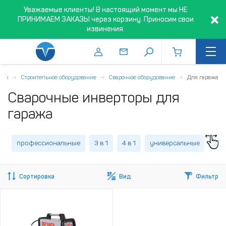
Уважаемые клиенты! В настоящий момент мы НЕ
ПРИНИМАЕМ ЗАКАЗЫ через корзину. Приносим свои
извинения.
ная
Строительное оборудование
Сварочное оборудование
Для гаража
Сварочные инверторы для
гаража
профессиональные
3 в 1
4 в 1
универсальные
для
Сортировка
Вид
Фильтр