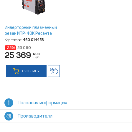
Инверторный плазменный
резак ИПР‑40К Ресанта
Код товара:
460.014458
-23%
33 090
25 369
RUB
с НДС
В КОРЗИНУ
Полезная информация
Производители