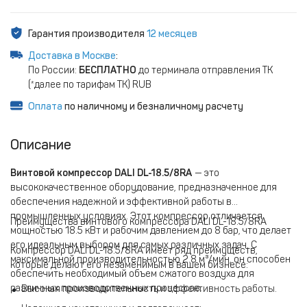
Гарантия производителя
12 месяцев
Доставка в Москве
:
По России:
БЕСПЛАТНО
до терминала отправления ТК
(*далее по тарифам ТК) RUB
Оплата
по наличному и безналичному расчету
Описание
Винтовой компрессор DALI DL-18.5/8RA
— это
высококачественное оборудование, предназначенное для
обеспечения надежной и эффективной работы в
промышленных условиях. Этот компрессор отличается
Преимущества винтового компрессора DALI DL-18.5/8RA
мощностью 18.5 кВт и рабочим давлением до 8 бар, что делает
его идеальным выбором для самых различных задач. С
Компрессор DALI DL-18.5/8RA имеет ряд преимуществ,
максимальной производительностью 2.8 м³/мин, он способен
которые делают его незаменимым в вашем бизнесе:
обеспечить необходимый объем сжатого воздуха для
различных производственных процессов.
Высокая производительность и эффективность работы.