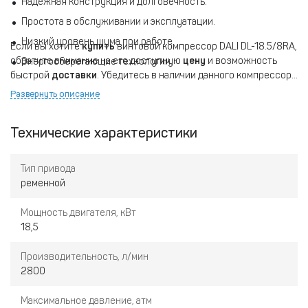
Надежная конструкция и долговечность.
Простота в обслуживании и эксплуатации.
Низкий уровень шума при работе.
Если вы хотите
купить
винтовой компрессор DALI DL-18.5/8RA,
обратите внимание на его доступную
цену
и возможность
Энергосберегающие технологии.
быстрой
доставки
. Убедитесь в наличии данного компрессора
на нашем сайте, чтобы не упустить шанс улучшить
Развернуть описание
эффективность вашего производства.
Технические характеристики
Тип привода
ременной
Мощность двигателя, кВт
18,5
Производительность, л/мин
2800
Максимальное давление, атм