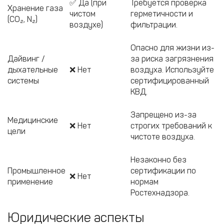
✅ Да (при
Требуется проверка
Хранение газа
чистом
герметичности и
(CO₂, N₂)
воздухе)
фильтрации.
Опасно для жизни из-
Дайвинг /
за риска загрязнения
дыхательные
❌ Нет
воздуха. Используйте
системы
сертифицированный
КВД.
Запрещено из-за
Медицинские
❌ Нет
строгих требований к
цели
чистоте воздуха.
Незаконно без
Промышленное
сертификации по
❌ Нет
применение
нормам
Ростехнадзора.
Юридические аспекты