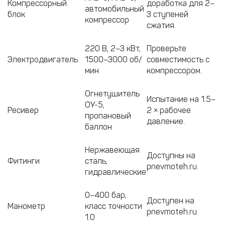
Компрессорный
доработка для 2–
автомобильный
блок
3 ступеней
компрессор
сжатия.
220 В, 2–3 кВт,
Проверьте
Электродвигатель
1500–3000 об/
совместимость с
мин
компрессором.
Огнетушитель
Испытание на 1.5–
ОУ-5,
Ресивер
2 × рабочее
пропановый
давление.
баллон
Нержавеющая
Доступны на
Фитинги
сталь,
pnevmoteh.ru.
гидравлические
0–400 бар,
Доступен на
Манометр
класс точности
pnevmoteh.ru.
1.0