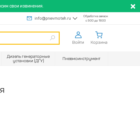
сим свои извинения.
Обработка заявок
info@pnevmoteh.ru
с 9:00 до 18:00
Войти
Корзина
Дизель генераторные
Пневмоинструмент
установки (ДГУ)
ия