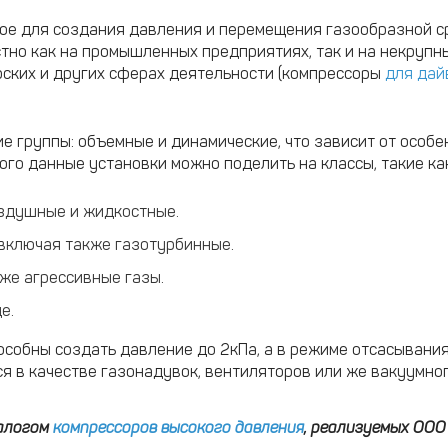
ное для создания давления и перемещения газообразной с
тно как на промышленных предприятиях, так и на некрупны
рских и других сферах деятельности (компрессоры
для дай
е группы: объемные и динамические, что зависит от особ
ого данные установки можно поделить на классы, такие как
оздушные и жидкостные.
 включая также газотурбинные.
же агрессивные газы.
е.
особны создать давление до 2кПа, а в режиме отсасывани
я в качестве газонадувок, вентиляторов или же вакуумног
талогом
компрессоров высокого давления
, реализуемых ООО