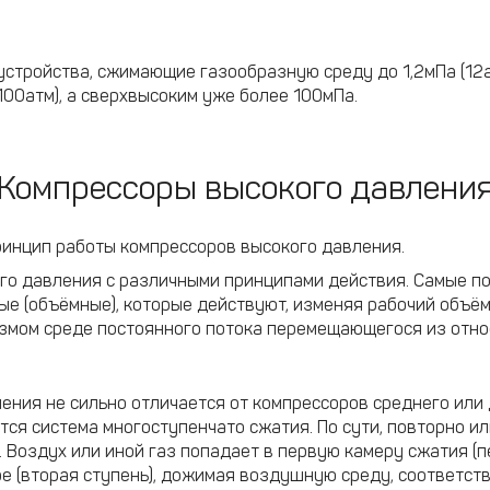
тройства, сжимающие газообразную среду до 1,2мПа (12атм
00атм), а сверхвысоким уже более 100мПа.
Компрессоры высокого давлени
ринцип работы компрессоров высокого давления.
го давления с различными принципами действия. Самые п
ые (объёмные), которые действуют, изменяя рабочий объём
змом среде постоянного потока перемещающегося из отно
ния не сильно отличается от компрессоров среднего или 
ется система многоступенчато сжатия. По сути, повторно 
 Воздух или иной газ попадает в первую камеру сжатия (п
е (вторая ступень), дожимая воздушную среду, соответств