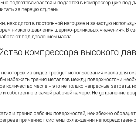
ьно подготавливается и подается в компрессор уже под д
читать за первую ступень.
и, находятся в постоянной нагрузке и зачастую использ
орам низкого давления шарико-роликовых «качения». В св
 работают под давлением масла.
йство компрессора высокого да
 некоторых из видов требует использования масла для с
бы избежать трения металлов между поверхностями необх
е количество масла – это не только напрасные затраты, 
е и собственно в самой рабочей камере. Не устранение во
атия и трения рабочих поверхностей, неизбежно образуетс
ерегрева применяют системы охлаждения непосредственно