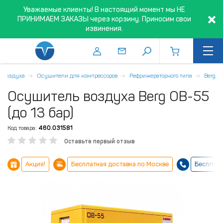
Уважаемые клиенты! В настоящий момент мы НЕ
ПРИНИМАЕМ ЗАКАЗЫ через корзину. Приносим свои
извинения.
а воздуха
Осушители для компрессоров
Рефрижераторного типа
Berg
Осушитель воздуха Berg ОВ-55
(до 13 бар)
Код товара:
460.031581
Оставьте первый отзыв
Акция!
Бесплатная доставка по Москве
Бесплатн