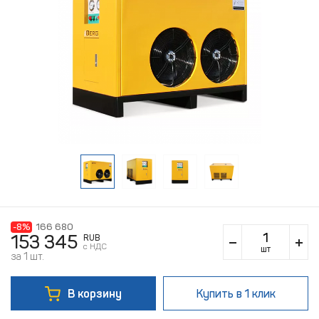
-8%
166 680
153 345
RUB
c НДС
шт
за 1 шт.
В корзину
Купить
в 1 клик