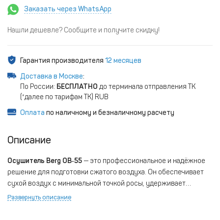
Заказать через WhatsApp
Нашли дешевле? Сообщите и получите скидку!
Гарантия производителя
12 месяцев
Доставка в Москве
:
По России:
БЕСПЛАТНО
до терминала отправления ТК
(*далее по тарифам ТК) RUB
Оплата
по наличному и безналичному расчету
Описание
Осушитель Berg ОВ‑55
— это профессиональное и надёжное
решение для подготовки сжатого воздуха. Он обеспечивает
сухой воздух с минимальной точкой росы, удерживает
давление до 13–16 бар, а его высокая производительность и
Развернуть описание
простота обслуживания делают его отличным выбором для
промышленности, автосервиса и других профильных сфер.