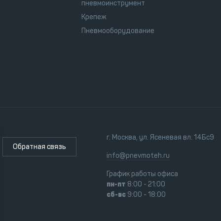
пневмоинструмент
32А для подключения потребителей энергии.
Крепеж
 образом, что защищает все элементы
Пневмооборудование
яя удобный доступ к узлам при проведении
атель и альтернатор установлены на
до 230 А позволяет производить
одом 5 мм, не перегружая и не перегревая
кабелей такого же типа, как на сварочных
ют подключать кабель сечением до 70мм.
рашены методом порошковой окраски, которая
г. Москва, ул. Ясеневая вл. 14Бс9
Обратная связь
info@pnevmoteh.ru
График работы офиса
пн-пт
8:00 - 21:00
сб-вс
9:00 - 18:00