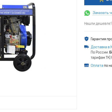
Заказать ч
Нашли дешевле? 
Гарантия п
Доставка в 
По России:
Б
тарифам ТК)
Оплата
по н