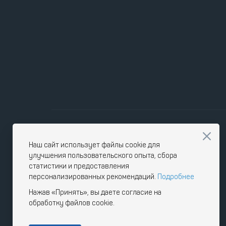
работе сварщика.
• Розетка 400В и силовая розетка 230В/
• Рамная конструкция разработана таким
генератора при транспортировке, сохран
регламентных или ремонтных работ. Двиг
виброгосящие опоры.
• Сварочный ток с плавной регулировкой 
продолжительную (ПВ-80%) сварку электр
генератор.
• Быстроразъемные соединения сварочных 
источниках работающих от сети, позволя
• Рама, бак и все защитные элементы ок
предотвращает появление коррозии.
Наш сайт использует файлы cookie для
улучшения пользовательского опыта, сбора
статистики и предоставления
персонализированных рекомендаций.
Подробнее
Нажав «Принять», вы даете согласие на
обработку файлов cookie.