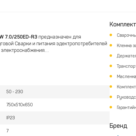
Комплек
Сварочны
W 7.0/250ED-R3
предназначен для
говой Сварки и питания эдектропотребителей
Клемма з
и электроснабжения.
Держател
Транспор
Масленк
Комплект
50 - 230
Руководс
750x510x650
Гарантий
IP23
ние электропотребителей
Бренд
7