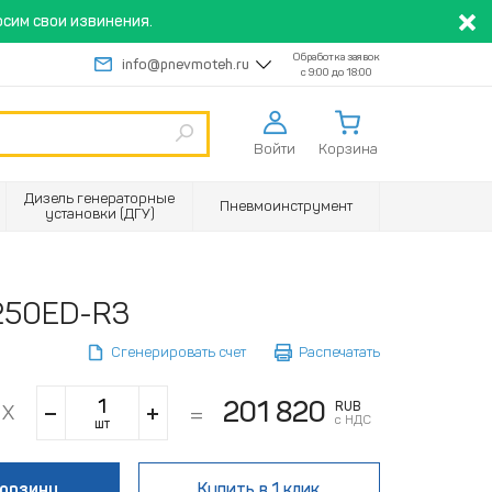
сим свои извинения.
Обработка заявок
info@pnevmoteh.ru
с 9:00 до 18:00
Войти
Корзина
Дизель генераторные
Пневмоинструмент
установки (ДГУ)
/250ED-R3
Сгенерировать счет
Распечатать
201 820
RUB
с НДС
шт
корзину
Купить
в 1 клик