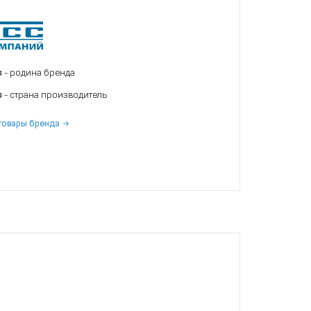
я
- родина бренда
я
- страна производитель
товары бренда