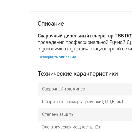
Описание
Сварочный дизельный генератор TSS DG
проведения профессиональной Ручной Ду
в условиях отсутствия стационарной сет
Развернуть описание
ОСНОВНЫЕ ОСОБЕННОСТИ МОДЕЛИ
Технические характеристики
• Дизельный двигатель
• Ручной и электрозапуск
• Предпусковой подогрев
Сварочный ток, Ампер
• Трехфазный генератор
• MMA сварка штучным электродом
Габаритные размеры упаковки (Д;Ш;В; мм)
• Инверторная схема
• Сварочный ток 20-230А
Степень защиты
• Допустима сварка и параллельное пита
• Максимальная мощность 7 кВт
Электрическая мощность, кВт