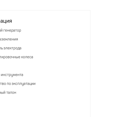
тация
й генератор
аземления
ь электрода
тировочные колеса
а
 инструмента
тво по эксплуатации
ный талон