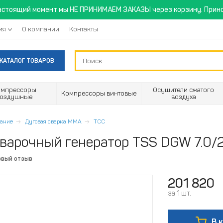
астоящий момент мы НЕ ПРИНИМАЕМ ЗАКАЗЫ через корзину. Прино
ия
О компании
Контакты
КАТАЛОГ ТОВАРОВ
омпрессоры
Осушители сжатого
Компрессоры винтовые
воздушные
воздуха
вание
Дуговая сварка MMA
ТСС
варочный генератор TSS DGW 7.0
рвый отзыв
201 820
за 1 шт.
В 