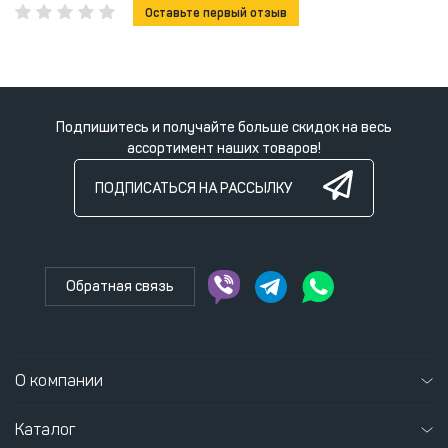
• Конструкция кожуха разработана таким образом, что
Оставьте первый отзыв
защищает все элементы генератора при работе и
транспортировке, сохраняя удобный доступ через дверцы и
люки к узлам агрегата, при проведении регламентных или
ремонтных работ. Двигатель и альтернатор установлены на
Подпишитесь и получайте больше скидок на весь
Виброгосящие Опоры.
ассортимент наших товаров!
• Сварочный ток с плавной регулировкой до 230 А позволяет
производить продолжительную (ПВ-80%) сврку Электродом 5
ПОДПИСАТЬСЯ НА РАССЫЛКУ
мм, не перегружая и не перегревая генератор.
• Быстроразъемные Соединения сварочных кабелей такого же
типа, как на сварочных источниках работающих от сети,
позволяют подключать кабель сечением до 70мм.
Обратная связь
• Кожух окрашен Методом Порошковой Окраски, которая
предотвращает появление коррозии.
О компании
Каталог