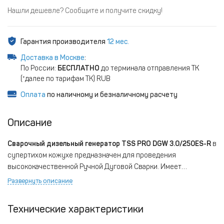
Нашли дешевле? Сообщите и получите скидку!
Гарантия производителя
12 мес.
Доставка в Москве
:
По России:
БЕСПЛАТНО
до терминала отправления ТК
(*далее по тарифам ТК) RUB
Оплата
по наличному и безналичному расчету
Описание
Сварочный дизельный генератор TSS PRO DGW 3.0/250ES-R
в
супертихом кожухе предназначен для проведения
высококачественной Ручной Дуговой Сварки. Имеет
дополнительную функцию - питание электропотребителей.
Развернуть описание
ОСОБЕННОСТИ МОДЕЛИ
Технические характеристики
• Двигатель - дизельный, 4х-тактный, одноцилиндровый, с