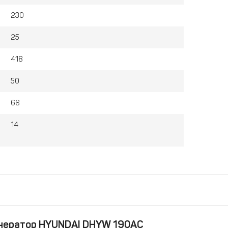
230
25
418
50
68
14
енератор HYUNDAI DHYW 190AC