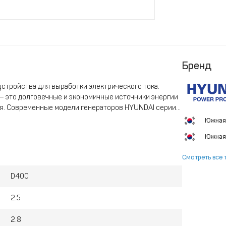
Бренд
стройства для выработки электрического тока.
 это долговечные и экономичные источники энергии
я. Современные модели генераторов HYUNDAI серии
о впрыска топлива, что значительно снижает его
Южная
Южная
Смотреть все 
D400
2.5
2.8