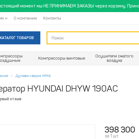
астоящий момент мы НЕ ПРИНИМАЕМ ЗАКАЗЫ через корзину. Прино
ия
О компании
Контакты
КАТАЛОГ ТОВАРОВ
омпрессоры
Осушители сжатого
Компрессоры винтовые
воздушные
воздуха
вание
Дуговая сварка MMA
нератор HYUNDAI DHYW 190AC
ервый отзыв
398 300
за 1 шт.