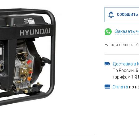
СООБЩИТЬ 
Заказать ч
Нашли дешевле? 
Доставка в 
По России:
Б
тарифам ТК)
Оплата
по н