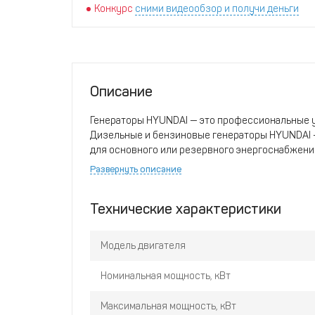
Конкурс
сними видеообзор и получи деньги
Описание
Генераторы HYUNDAI — это профессиональные у
Дизельные и бензиновые генераторы HYUNDAI —
для основного или резервного энергоснабжени
DIESEL оснащены инжекторной системой прямог
Развернуть описание
расход.
Технические характеристики
Модель двигателя
Номинальная мощность, кВт
Максимальная мощность, кВт