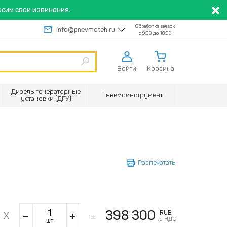
сим свои извинения.
Обработка заявок
info@pnevmoteh.ru
с 9:00 до 18:00
Войти
Корзина
Дизель генераторные
Пневмоинструмент
установки (ДГУ)
Распечатать
398 300
RUB
с НДС
шт