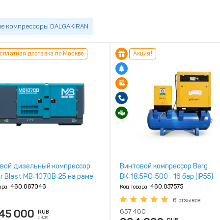
е компрессоры DALGAKIRAN
сплатная доставка по Москве
Акция!
вой дизельный компрессор
Винтовой компрессор Berg
r Blast MB‑1070B‑25 на раме
ВК‑18.5РО‑500 ‑ 16 бар (IP55)
ара:
460.067046
Код товара:
460.037575
6 отзывов
845 000
657 460
RUB
с НДС