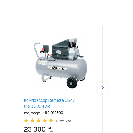
Компрессор Remeza СБ4/
Компрессор
С‑50.J2047В
Код товара:
460
Код товара:
460.010300
2 отзыва
23 000
347 50
RUB
с НДС