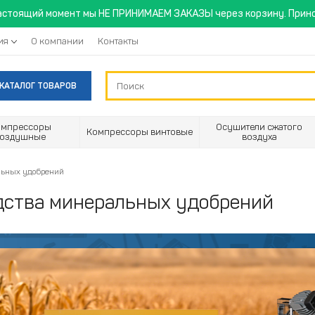
астоящий момент мы НЕ ПРИНИМАЕМ ЗАКАЗЫ через корзину. Прино
ия
О компании
Контакты
КАТАЛОГ ТОВАРОВ
омпрессоры
Осушители сжатого
Компрессоры винтовые
воздушные
воздуха
льных удобрений
дства минеральных удобрений