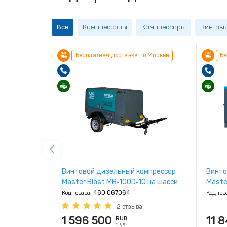
Все
Компрессоры
Компрессоры
Винтовы
Бесплатная доставка по Москве
Бе
Винтовой дизельный компрессор
Винто
Master Blast MB‑100D‑10 на шасси
Maste
Код товара:
460.067064
Код тов
2 отзыва
1 596 500
11 
RUB
с НДС