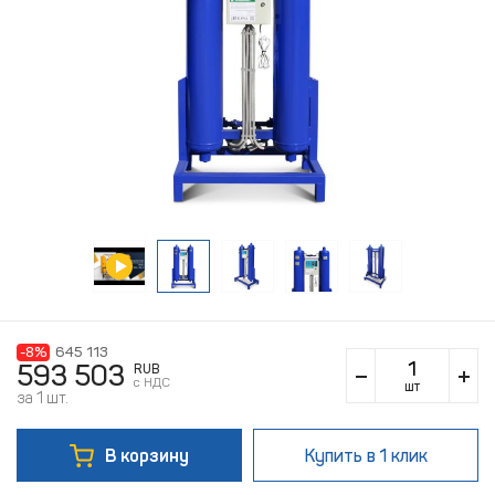
-8%
645 113
593 503
RUB
c НДС
шт
за 1 шт.
В корзину
Купить
в 1 клик