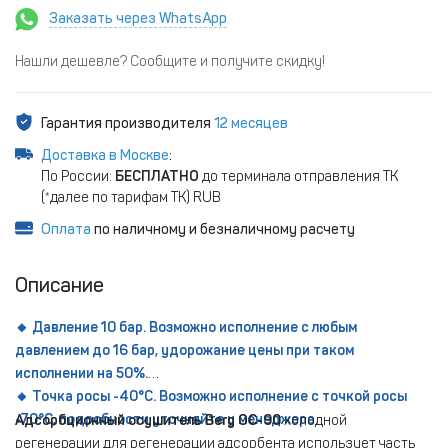
Заказать через WhatsApp
Нашли дешевле? Сообщите и получите скидку!
Гарантия производителя
12 месяцев
Доставка в Москве
:
По России:
БЕСПЛАТНО
до терминала отправления ТК
(*далее по тарифам ТК) RUB
Оплата
по наличному и безналичному расчету
Описание
🔸 Давление 10 бар. Возможно исполнение с любым
давлением до 16 бар, удорожание цены при таком
исполнении на 50%.
🔸 Точка росы -40°С. Возможно исполнение с точкой росы
-70°С, подробности уточняйте у менеджера.
Адсорбционный осушитель Berg ОС-90
холодной
регенерации для регенерации адсорбента использует часть