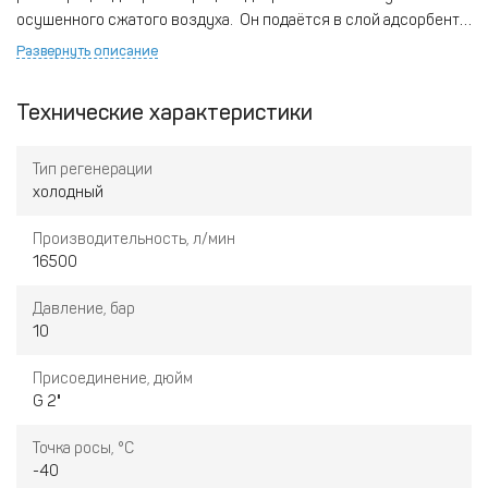
осушенного сжатого воздуха. Он подаётся в слой адсорбента
таким образом, чтобы сухой воздух поглощал накопленную в
Развернуть описание
адсорбенте влагу и уносил её с собой наружу. После
регенерации адсорбента отработанный воздух не
Технические характеристики
используется.
Тип регенерации
холодный
Производительность, л/мин
16500
Давление, бар
10
Присоединение, дюйм
G 2"
Точка росы, °С
-40