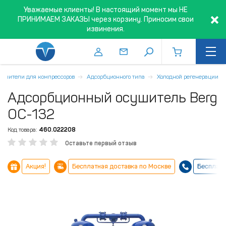
Уважаемые клиенты! В настоящий момент мы НЕ
ПРИНИМАЕМ ЗАКАЗЫ через корзину. Приносим свои
извинения.
ушители для компрессоров
Адсорбционного типа
Холодной регенерации
Адсорбционный осушитель Berg
ОС-132
Код товара:
460.022208
Оставьте первый отзыв
Акция!
Бесплатная доставка по Москве
Бесплатн