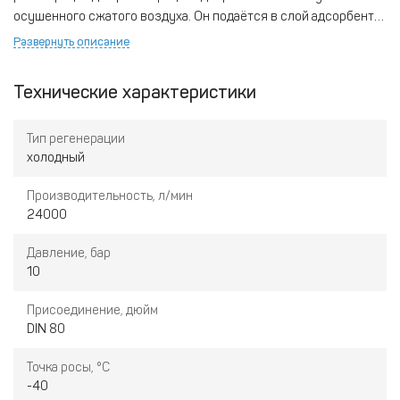
осушенного сжатого воздуха. Он подаётся в слой адсорбента
таким образом, чтобы сухой воздух поглощал накопленную в
Развернуть описание
адсорбенте влагу и уносил её с собой наружу. После
регенерации адсорбента отработанный воздух не
Технические характеристики
используется.
Тип регенерации
холодный
Производительность, л/мин
24000
Давление, бар
10
Присоединение, дюйм
DIN 80
Точка росы, °С
-40