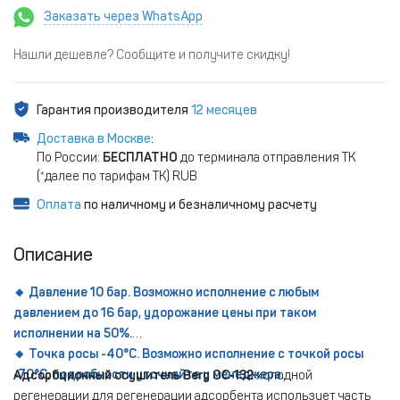
Заказать через WhatsApp
Нашли дешевле? Сообщите и получите скидку!
Гарантия производителя
12 месяцев
Доставка в Москве
:
По России:
БЕСПЛАТНО
до терминала отправления ТК
(*далее по тарифам ТК) RUB
Оплата
по наличному и безналичному расчету
Описание
🔸 Давление 10 бар. Возможно исполнение с любым
давлением до 16 бар, удорожание цены при таком
исполнении на 50%.
🔸 Точка росы -40°С. Возможно исполнение с точкой росы
-70°С, подробности уточняйте у менеджера.
Адсорбционный осушитель Berg ОС-132
холодной
регенерации для регенерации адсорбента использует часть