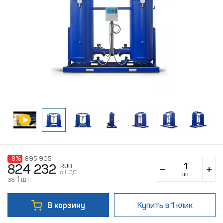
-8%
895 905
824 232
RUB
c НДС
шт
за 1 шт.
В корзину
Купить
в 1 клик