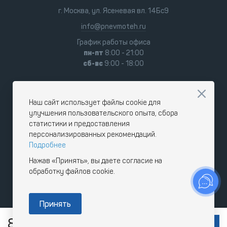
г. Москва, ул. Ясеневая вл. 14Бс9
info@pnevmoteh.ru
График работы офиса
пн-пт
8:00 - 21:00
сб-вс
9:00 - 18:00
Наш сайт использует файлы cookie для
улучшения пользовательского опыта, сбора
статистики и предоставления
персонализированных рекомендаций.
Подробнее
Нажав «Принять», вы даете согласие на
обработку файлов cookie.
Принять
889 545
RUB
В КОРЗИНУ
с НДС