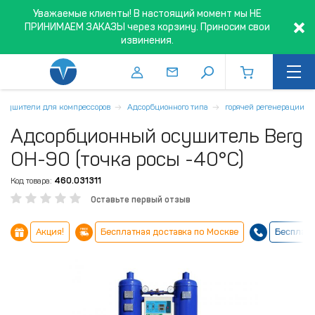
Уважаемые клиенты! В настоящий момент мы НЕ
ПРИНИМАЕМ ЗАКАЗЫ через корзину. Приносим свои
извинения.
Осушители для компрессоров
Адсорбционного типа
горячей регенерации
Адсорбционный осушитель Berg
ОН-90 (точка росы -40°С)
Код товара:
460.031311
Оставьте первый отзыв
Акция!
Бесплатная доставка по Москве
Бесплатн