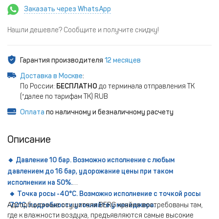
Заказать через WhatsApp
Нашли дешевле? Сообщите и получите скидку!
Гарантия производителя
12 месяцев
Доставка в Москве
:
По России:
БЕСПЛАТНО
до терминала отправления ТК
(*далее по тарифам ТК) RUB
Оплата
по наличному и безналичному расчету
Описание
🔸 Давление 10 бар. Возможно исполнение с любым
давлением до 16 бар, удорожание цены при таком
исполнении на 50%.
🔸 Точка росы -40°С. Возможно исполнение с точкой росы
-70°С, подробности уточняйте у менеджера.
Адсорбционные осушители BERG крайне востребованы там,
где к влажности воздуха, предъявляются самые высокие