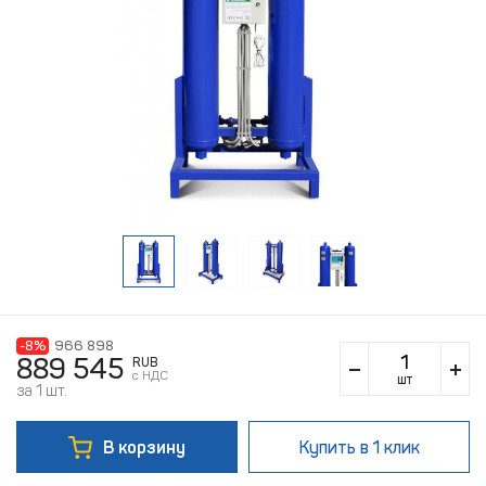
-8%
966 898
889 545
RUB
c НДС
шт
за 1 шт.
В корзину
Купить
в 1 клик