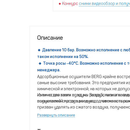
Конкурс
сними видеообзор и получ
Описание
🔸 Давление 10 бар. Возможно исполнение с лю
таком исполнении на 50%.
🔸 Точка росы -40°С. Возможно исполнение с т
менеджера.
Адсорбционные осушители BERG крайне востреб
самые высокие требования. Это предприятия и
химической и электронной, на которых не доп
количество влаги воздуха. Воздух, низкого кач
Именно для таких нужд мы разработали и нала
выпускаемой продукции и на долговечность ос
осушителей сжатого воздуха, одним из которы
призван удалять из сжатого воздуха, получаемо
Модель отличается надежностью и простотой в
Развернуть описание