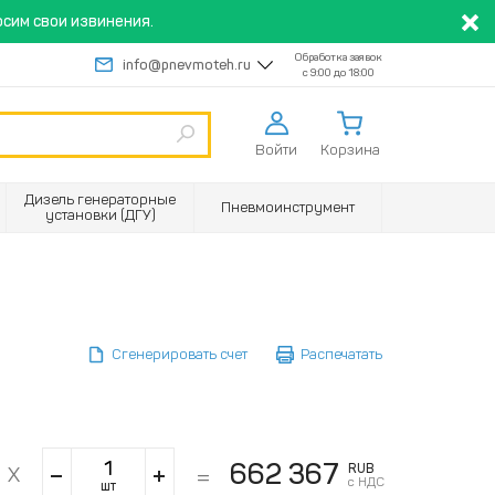
сим свои извинения.
Обработка заявок
info@pnevmoteh.ru
с 9:00 до 18:00
Войти
Корзина
Дизель генераторные
Пневмоинструмент
установки (ДГУ)
Сгенерировать счет
Распечатать
662 367
RUB
с НДС
шт