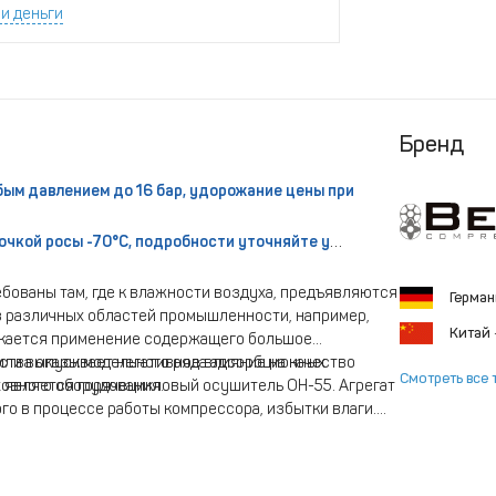
и деньги
Бренд
бым давлением до 16 бар, удорожание цены при
очкой росы -70°С, подробности уточняйте у
ованы там, где к влажности воздуха, предъявляются
Герма
з различных областей промышленности, например,
Китай
ускается применение содержащего большое
ества оказывает негативное влияние на качество
дили выпуск модельного ряда адсорбционных
Смотреть все 
новного оборудования.
х является горячецикловый осушитель ОН-55. Агрегат
го в процессе работы компрессора, избытки влаги.
 эксплуатации.