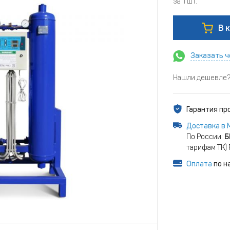
за 1 шт.
В 
Заказать ч
Нашли дешевле? 
Гарантия п
Доставка в 
По России:
Б
тарифам ТК)
Оплата
по н