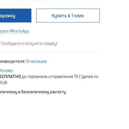
корзину
Купить
в 1 клик
ерез WhatsApp
Сообщите и получите скидку!
роизводителя
12 месяцев
Москве
:
ЕСПЛАТНО
до терминала отправления ТК (*далее по
 RUB
аличному и безналичному расчету