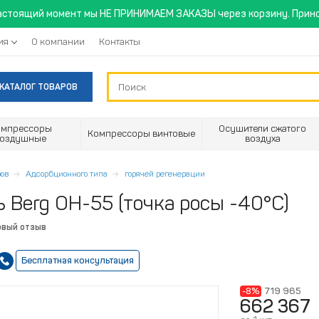
астоящий момент мы НЕ ПРИНИМАЕМ ЗАКАЗЫ через корзину. Прино
ия
О компании
Контакты
КАТАЛОГ ТОВАРОВ
омпрессоры
Осушители сжатого
Компрессоры винтовые
воздушные
воздуха
ов
Адсорбционного типа
горячей регенерации
Berg ОН-55 (точка росы -40°С)
рвый отзыв
Бесплатная консультация
-8%
719 965
662 367