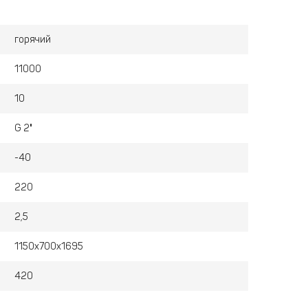
горячий
11000
10
G 2"
-40
220
2,5
1150х700х1695
420