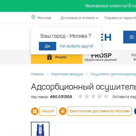
Уважаемые клиенты! В н
Москва
Доставка и оплата
Сервис и гарант
Ваш город -
Москва ?
Нет, выбрать другой
Да
К
Акции
Главная
Подготовка воздуха
Осушители для компрессор
Адсорбционный осушитель 
Код товара:
460.031309
Оставьте пе
Акция!
Бесплатная доставка по Москве