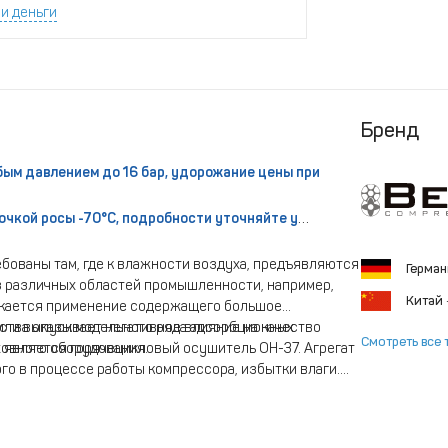
и деньги
Бренд
бым давлением до 16 бар, удорожание цены при
очкой росы -70°С, подробности уточняйте у
ованы там, где к влажности воздуха, предъявляются
Герма
з различных областей промышленности, например,
Китай
ускается применение содержащего большое
ества оказывает негативное влияние на качество
дили выпуск модельного ряда адсорбционных
Смотреть все 
новного оборудования.
 является горячецикловый осушитель ОН-37. Агрегат
го в процессе работы компрессора, избытки влаги.
 эксплуатации.