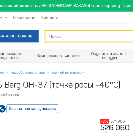
астоящий момент мы НЕ ПРИНИМАЕМ ЗАКАЗЫ через корзину. Прино
ия
О компании
Контакты
КАТАЛОГ ТОВАРОВ
омпрессоры
Осушители сжатого
Компрессоры винтовые
воздушные
воздуха
ов
Адсорбционного типа
горячей регенерации
Berg ОН-37 (точка росы -40°С)
рвый отзыв
Бесплатная консультация
-8%
571 805
526 060