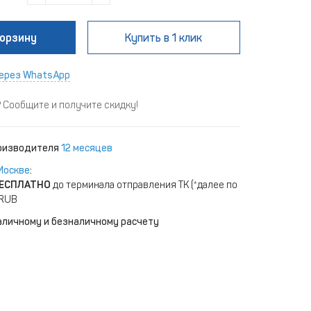
корзину
Купить
в 1 клик
ерез WhatsApp
Сообщите и получите скидку!
роизводителя
12 месяцев
Москве
:
ЕСПЛАТНО
до терминала отправления ТК (*далее по
 RUB
аличному и безналичному расчету