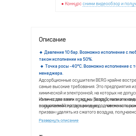
Конкурс
сними видеообзор и получ
Описание
🔸 Давление 10 бар. Возможно исполнение с лю
таком исполнении на 50%.
🔸 Точка росы -40°С. Возможно исполнение с т
менеджера.
Адсорбционные осушители BERG крайне востреб
самые высокие требования. Это предприятия и
химической и электронной, на которых не доп
количество влаги воздуха. Воздух, низкого кач
Именно для таких нужд мы разработали и нала
выпускаемой продукции и на долговечность ос
осушителей сжатого воздуха, одним из которых
призван удалять из сжатого воздуха, получаемо
Модель отличается надежностью и простотой в
Развернуть описание