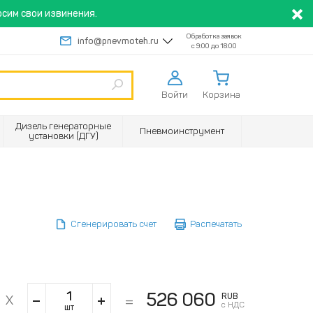
сим свои извинения.
Обработка заявок
info@pnevmoteh.ru
с 9:00 до 18:00
Войти
Корзина
Дизель генераторные
Пневмоинструмент
установки (ДГУ)
Сгенерировать счет
Распечатать
526 060
RUB
с НДС
шт