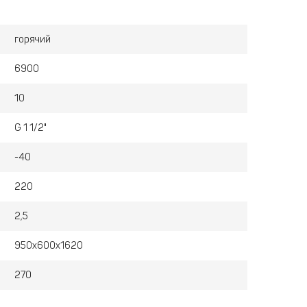
горячий
6900
10
G 1 1/2"
-40
220
2,5
950х600х1620
270