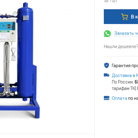
за 1 шт.
В 
Заказать ч
Нашли дешевле? 
Гарантия п
Доставка в 
По России:
Б
тарифам ТК)
Оплата
по н