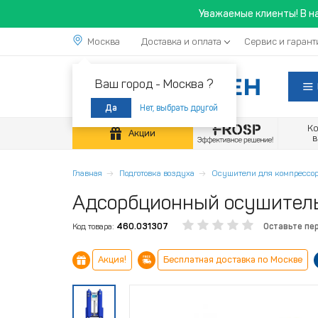
Уважаемые клиенты! В н
Москва
Доставка и оплата
Сервис и гарант
Ваш город -
Москва ?
Нет, выбрать другой
Да
К
Акции
Главная
Подготовка воздуха
Осушители для компрессор
Адсорбционный осушитель 
Код товара:
460.031307
Оставьте пе
Акция!
Бесплатная доставка по Москве