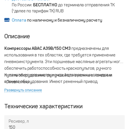
По России:
БЕСПЛАТНО
до терминала отправления ТК
(*далее по тарифам ТК) RUB
Оплата
по наличному и безналичному расчету
Описание
Компрессоры ABAC A39B/150 CM3
предназначены для
использования в тех областях, где требуется применение
пневмоинструмента. Эти поршневые масляные агрегаты могут
обеспечить работоспособность краскопультов, ручного
пневматического инструмента, автогаражных стендов и
Купить оборудование по лучшей цене можно в компании
прочего оборудования. Имеют ременный привод,
«Пневмотех».
характеризуются способностью к длительной работе
Развернуть описание
благодаря наличию высокоэффективной системы
охлаждения. Являются мобильными: колеса и прорезиненная
Технические характеристики
ручка позволяют легко перемещать их по рабочему
пространству.
Ресивер, л
150