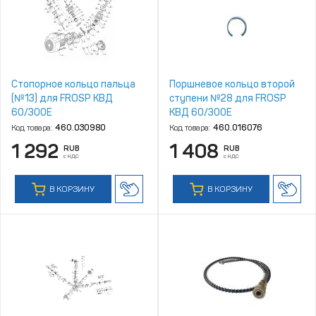
Стопорное кольцо пальца
Поршневое кольцо второй
(№13) для FROSP КВД
ступени №28 для FROSP
60/300Е
КВД 60/300E
Код товара:
460.030980
Код товара:
460.016076
1 292
1 408
RUB
RUB
с НДС
с НДС
В КОРЗИНУ
В КОРЗИНУ