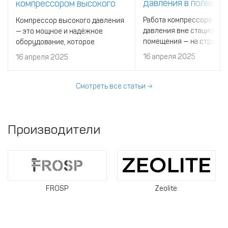
давления в полевых
компрессором высокого
условиях?
давления?
Работа компрессора выс
Компрессор высокого давления
давления вне стационар
— это мощное и надёжное
помещения — на строите
оборудование, которое
площадке, в полевых
используется в
16 апреля 2025
16 апреля 2025
испытаниях, при бурении
промышленности,
спасательных работах —
строительстве, медицине,
требует особого подхода
энергетике.
Смотреть все статьи →
обслуживанию.
Производители
FROSP
Zeolite