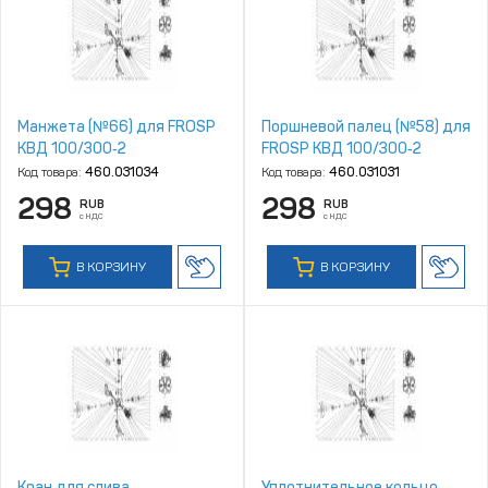
Манжета (№66) для FROSP
Поршневой палец (№58) для
КВД 100/300‑2
FROSP КВД 100/300‑2
Код товара:
460.031034
Код товара:
460.031031
298
298
RUB
RUB
с НДС
с НДС
В КОРЗИНУ
В КОРЗИНУ
Кран для слива
Уплотнительное кольцо