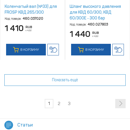
Коленчатый вал (№33) для
Шланг высокого давления
FROSP КВД 265/300
для КВД 60/300, КВД
60/300Е ‑ 300 бар
Код товара:
460.037020
Код товара:
460.027803
1 410
RUB
с НДС
1 440
RUB
с НДС
В КОРЗИНУ
В КОРЗИНУ
Показать ещё
1
2
3
Статьи