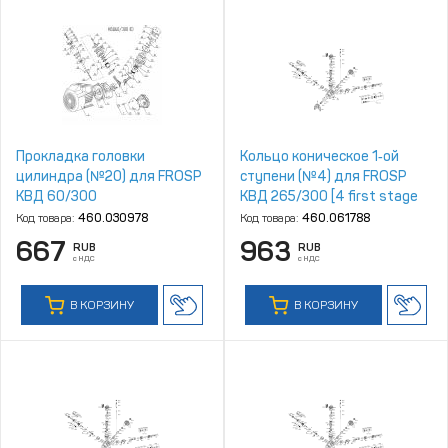
Прокладка головки
Кольцо коническое 1‑ой
цилиндра (№20) для FROSP
ступени (№4) для FROSP
КВД 60/300
КВД 265/300 [4 first stage
conical ring]
Код товара:
460.030978
Код товара:
460.061788
667
963
RUB
RUB
с НДС
с НДС
В КОРЗИНУ
В КОРЗИНУ