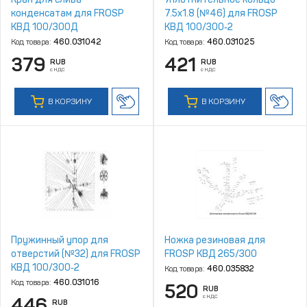
конденсатам для FROSP
7.5х1.8 (№46) для FROSP
КВД 100/300Д
КВД 100/300‑2
Код товара:
460.031042
Код товара:
460.031025
379
421
RUB
RUB
с НДС
с НДС
В КОРЗИНУ
В КОРЗИНУ
Пружинный упор для
Ножка резиновая для
отверстий (№32) для FROSP
FROSP КВД 265/300
КВД 100/300‑2
Код товара:
460.035832
Код товара:
460.031016
520
RUB
с НДС
446
RUB