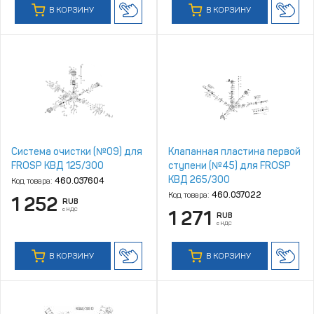
В КОРЗИНУ
В КОРЗИНУ
Система очистки (№09) для
Клапанная пластина первой
FROSP КВД 125/300
ступени (№45) для FROSP
КВД 265/300
Код товара:
460.037604
Код товара:
460.037022
1 252
RUB
с НДС
1 271
RUB
с НДС
В КОРЗИНУ
В КОРЗИНУ