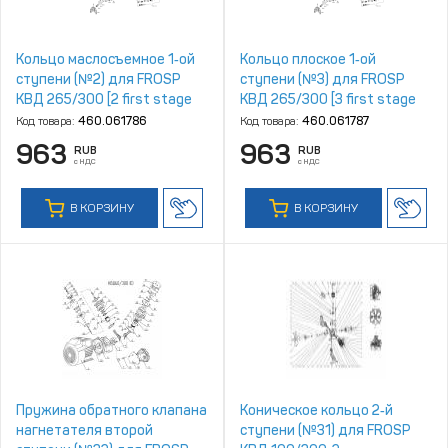
Кольцо маслосъемное 1‑ой
Кольцо плоское 1‑ой
ступени (№2) для FROSP
ступени (№3) для FROSP
КВД 265/300 [2 first stage
КВД 265/300 [3 first stage
oilring]
flat ring]
Код товара:
460.061786
Код товара:
460.061787
963
963
RUB
RUB
с НДС
с НДС
В КОРЗИНУ
В КОРЗИНУ
Пружина обратного клапана
Коническое кольцо 2‑й
нагнетателя второй
ступени (№31) для FROSP