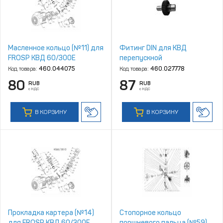
Масленное кольцо (№11) для
Фитинг DIN для КВД
FROSP КВД 60/300Е
перепускной
Код товара:
460.044075
Код товара:
460.027778
80
87
RUB
RUB
с НДС
с НДС
В КОРЗИНУ
В КОРЗИНУ
Прокладка картера (№14)
Стопорное кольцо
для FROSP КВД 60/300Е
поршневого пальца (№59)