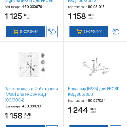
ступени (№32) для FROSP
КВД 100/300‑2
КВД 60/300
Код товара:
460.030979
Код товара:
460.031015
1 125
1 158
RUB
RUB
с НДС
с НДС
В КОРЗИНУ
В КОРЗИНУ
Плоское кольцо 2‑й ступени
Балансир (№35) для FROSP
(№28) для FROSP КВД
КВД 265/300
100/300‑2
Код товара:
460.037024
Код товара:
460.031013
1 244
RUB
с НДС
1 158
RUB
с НДС