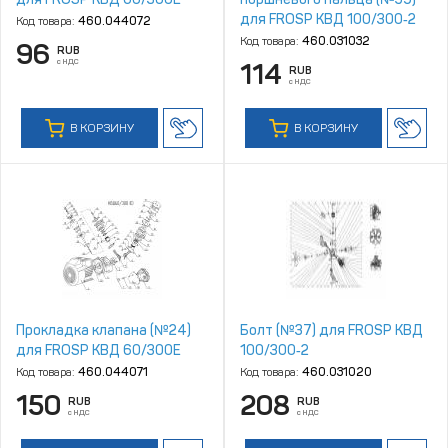
для FROSP КВД 100/300‑2
Код товара:
460.044072
Код товара:
460.031032
96
RUB
с НДС
114
RUB
с НДС
В КОРЗИНУ
В КОРЗИНУ
Прокладка клапана (№24)
Болт (№37) для FROSP КВД
для FROSP КВД 60/300Е
100/300‑2
Код товара:
460.044071
Код товара:
460.031020
150
208
RUB
RUB
с НДС
с НДС