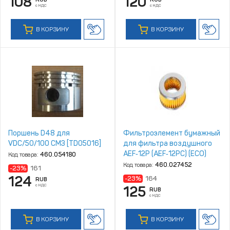
108
120
с НДС
с НДС
В КОРЗИНУ
В КОРЗИНУ
Поршень D48 для
Фильтроэлемент бумажный
VDC/50/100 CM3 [TD05016]
для фильтра воздушного
AEF‑12P (AEF‑12PC) (ECO)
Код товара:
460.054180
Код товара:
460.027452
-23%
161
124
-23%
164
RUB
с НДС
125
RUB
с НДС
В КОРЗИНУ
В КОРЗИНУ