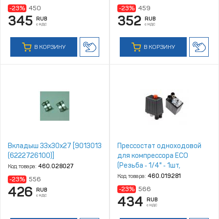
-23%
450
-23%
459
345
352
RUB
RUB
с НДС
с НДС
В КОРЗИНУ
В КОРЗИНУ
Вкладыш 33х30х27 [9013013
Прессостат одноходовой
(6222726100)]
для компрессора ECO
(Резьба ‑ 1/4" ‑ 1шт,
Код товара:
460.028027
Давление ВКЛ ‑ 6 бар,
Код товара:
460.019281
-23%
556
Давление ОТКЛ ‑ 8 бар)
426
-23%
566
RUB
(AES‑114P)
с НДС
434
RUB
с НДС