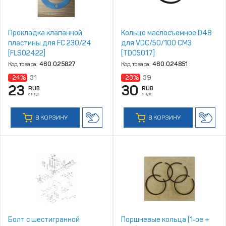
Прокладка клапанной
Кольцо маслосъемное D48
пластины для FС 230/24
для VDC/50/100 CM3
[FLS02422]
[TD05017]
Код товара:
460.025827
Код товара:
460.024851
-24%
31
-23%
39
23
30
RUB
RUB
с НДС
с НДС
В КОРЗИНУ
В КОРЗИНУ
Болт с шестигранной
Поршневые кольца (1‑ое +