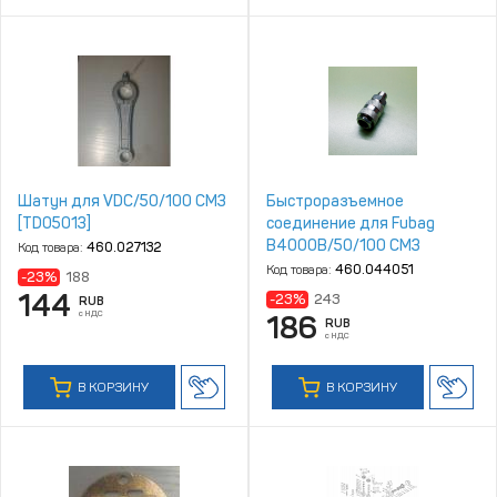
Шатун для VDC/50/100 CM3
Быстроразъемное
[TD05013]
соединение для Fubag
B4000B/50/100 СМ3
Код товара:
460.027132
[HS2065Z88]
Код товара:
460.044051
-23%
188
144
-23%
243
RUB
с НДС
186
RUB
с НДС
В КОРЗИНУ
В КОРЗИНУ