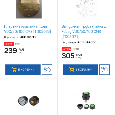
Пластина клапанная для
Выпускная труба+гайка для
VDC/50/100 CM3 [TD05025]
Fubag VDC/50/100 CM3
[TD05077]
Код товара:
460.027130
Код товара:
460.044050
-23%
311
239
-23%
398
RUB
с НДС
305
RUB
с НДС
В КОРЗИНУ
В КОРЗИНУ