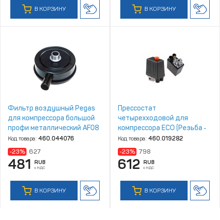
В КОРЗИНУ
В КОРЗИНУ
Фильтр воздушный Pegas
Прессостат
для компрессора большой
четырехходовой для
профи металлический AF08
компрессора ECO (Резьба ‑
3/4" 6705
1/4" ‑ 4шт, Давление ВКЛ ‑ 6
Код товара:
460.044076
Код товара:
460.019282
бар, Давление ОТКЛ ‑ 8 бар)
-23%
627
-23%
798
(AES‑414P)
481
612
RUB
RUB
с НДС
с НДС
В КОРЗИНУ
В КОРЗИНУ