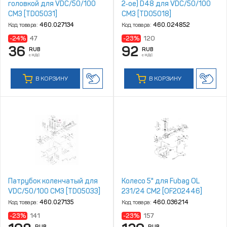
головкой для VDC/50/100
2‑ое) D48 для VDC/50/100
CM3 [TD05031]
CM3 [TD05018]
Код товара:
460.027134
Код товара:
460.024852
-24%
47
-23%
120
36
92
RUB
RUB
с НДС
с НДС
В КОРЗИНУ
В КОРЗИНУ
Патрубок коленчатый для
Колесо 5" для Fubag OL
VDC/50/100 CM3 [TD05033]
231/24 CM2 [OF202446]
Код товара:
460.027135
Код товара:
460.036214
-23%
141
-23%
157
RUB
RUB