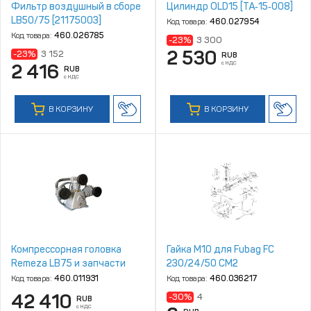
Фильтр воздушный в сборе
Цилиндр OLD15 [TA‑15‑008]
LB50/75 [21175003]
Код товара:
460.027954
Код товара:
460.026785
-23%
3 300
2 530
-23%
3 152
RUB
с НДС
2 416
RUB
с НДС
В КОРЗИНУ
В КОРЗИНУ
Компрессорная головка
Гайка M10 для Fubag FС
Remeza LB75 и запчасти
230/24/50 CM2
Код товара:
460.011931
Код товара:
460.036217
42 410
-30%
4
RUB
с НДС