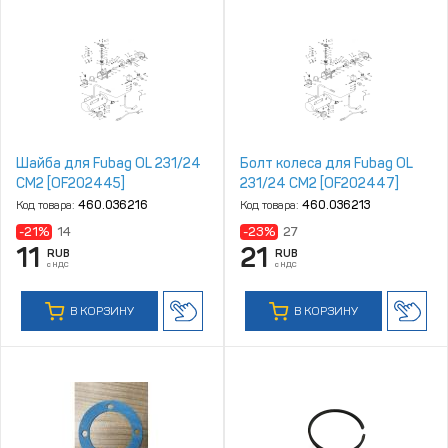
Шайба для Fubag OL 231/24
Болт колеса для Fubag OL
CM2 [OF202445]
231/24 CM2 [OF202447]
Код товара:
460.036216
Код товара:
460.036213
-21%
14
-23%
27
11
21
RUB
RUB
с НДС
с НДС
В КОРЗИНУ
В КОРЗИНУ