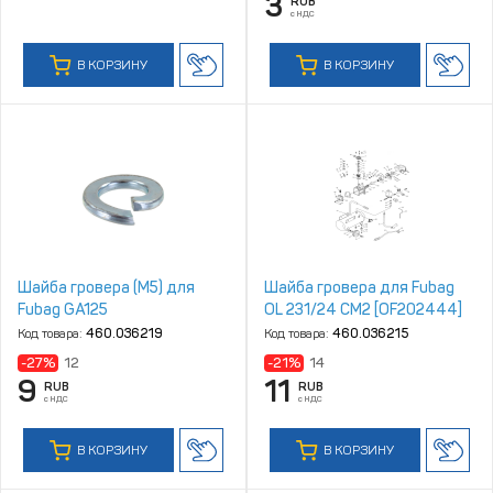
3
RUB
с НДС
В КОРЗИНУ
В КОРЗИНУ
Шайба гровера (M5) для
Шайба гровера для Fubag
Fubag GA125
OL 231/24 CM2 [OF202444]
Код товара:
460.036219
Код товара:
460.036215
-27%
12
-21%
14
9
11
RUB
RUB
с НДС
с НДС
В КОРЗИНУ
В КОРЗИНУ