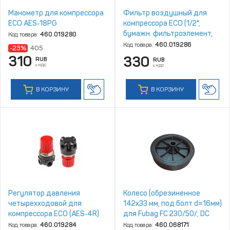
Манометр для компрессора
Фильтр воздушный для
ECO AES‑18PG
компрессора ECO (1/2",
бумажн. фильтроэлемент,
Код товара:
460.019280
металл. корпус) (AEF‑122M)
Код товара:
460.019286
-23%
405
310
330
RUB
RUB
с НДС
с НДС
В КОРЗИНУ
В КОРЗИНУ
Регулятор давления
Колесо (обрезиненное
четырехходовой для
142х33 мм, под болт d=16мм)
компрессора ECO (AES‑4R)
для Fubag FС 230/50/, DС
320/50
Код товара:
460.019284
Код товара:
460.068171