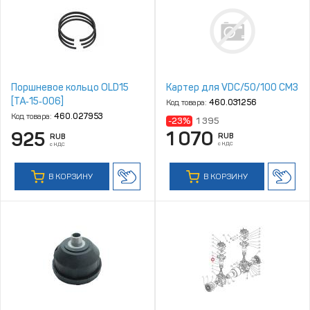
Поршневое кольцо OLD15
Картер для VDC/50/100 CM3
[TA‑15‑006]
Код товара:
460.031256
Код товара:
460.027953
-23%
1 395
1 070
925
RUB
RUB
с НДС
с НДС
В КОРЗИНУ
В КОРЗИНУ