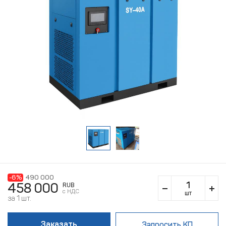
-6%
490 000
458 000
RUB
c НДС
шт
за 1 шт.
Заказать
Запросить КП