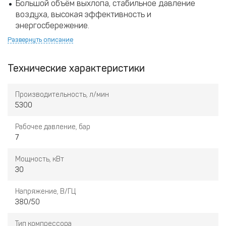
Большой объём выхлопа, стабильное давление
воздуха, высокая эффективность и
энергосбережение.
Развернуть описание
Привлекательный внешний вид, компактная
конструкция, удобное обслуживание.
Технические характеристики
Безопасная и надёжная работа, стабильный уровень
шума, низкая температура и долгий срок службы.
Производительность, л/мин
5300
Интеллектуальная система управления с функцией
Рабочее давление, бар
автоматического запуска и остановки при
7
нормальной работе без участия оператора.
Мощность, кВт
30
Напряжение, В/ГЦ
380/50
Тип компрессора