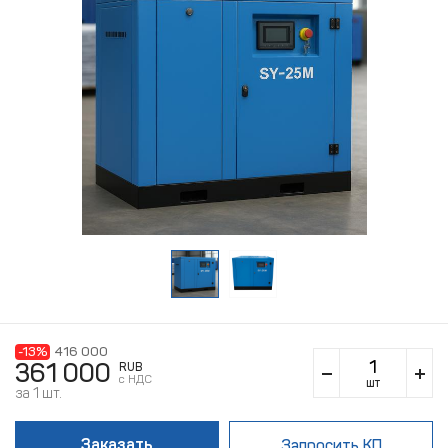
-13%
416 000
361 000
RUB
c НДС
шт
за 1 шт.
Заказать
Запросить КП