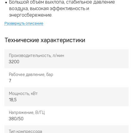
Большой объём выхлопа, стабильное давление
воздуха, высокая эффективность и
энергосбережение.
Развернуть описание
Привлекательный внешний вид, компактная
конструкция, удобное обслуживание.
Технические характеристики
Безопасная и надёжная работа, стабильный уровень
шума, низкая температура и долгий срок службы.
Производительность, л/мин
3200
Интеллектуальная система управления с функцией
Рабочее давление, бар
автоматического запуска и остановки при
7
нормальной работе без участия оператора.
Мощность, кВт
18,5
Напряжение, В/ГЦ
380/50
Тип компрессора