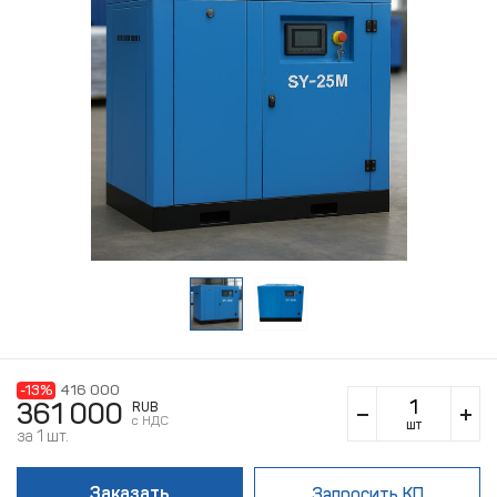
-13%
416 000
361 000
RUB
c НДС
шт
за 1 шт.
Заказать
Запросить КП