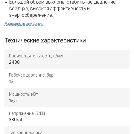
Большой объём выхлопа, стабильное давление
воздуха, высокая эффективность и
энергосбережение.
Развернуть описание
Привлекательный внешний вид, компактная
конструкция, удобное обслуживание.
Технические характеристики
Безопасная и надёжная работа, стабильный уровень
шума, низкая температура и долгий срок службы.
Производительность, л/мин
2400
Интеллектуальная система управления с функцией
Рабочее давление, бар
автоматического запуска и остановки при
12
нормальной работе без участия оператора.
Мощность, кВт
18,5
Напряжение, В/ГЦ
380/50
Тип компрессора