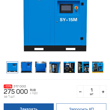
-13%
317 000
275 000
RUB
c НДС
шт
за 1 шт.
Заказать
Запросить КП