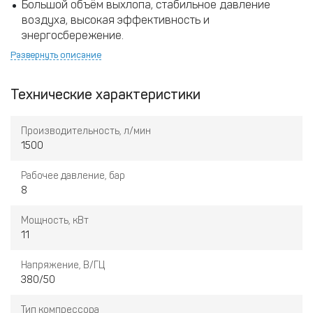
Большой объём выхлопа, стабильное давление
воздуха, высокая эффективность и
энергосбережение.
Развернуть описание
Привлекательный внешний вид, компактная
конструкция, удобное обслуживание.
Технические характеристики
Безопасная и надёжная работа, стабильный уровень
шума, низкая температура и долгий срок службы.
Производительность, л/мин
1500
Интеллектуальная система управления с функцией
Рабочее давление, бар
автоматического запуска и остановки при
8
нормальной работе без участия оператора.
Мощность, кВт
11
Напряжение, В/ГЦ
380/50
Тип компрессора