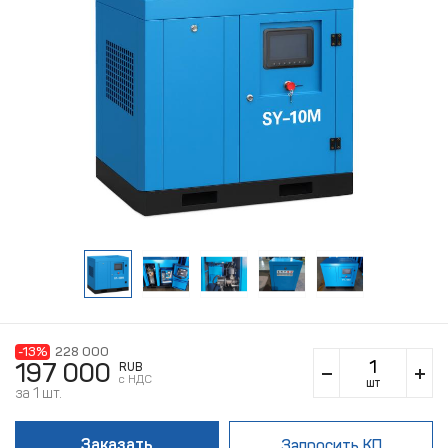
-13%
228 000
197 000
RUB
c НДС
шт
за 1 шт.
Заказать
Запросить КП