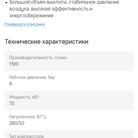
Большой объём выхлопа, стабильное давление
воздуха, высокая эффективность и
энергосбережение.
Развернуть описание
Привлекательный внешний вид, компактная
конструкция, удобное обслуживание.
Технические характеристики
Безопасная и надёжная работа, стабильный уровень
шума, низкая температура и долгий срок службы.
Производительность, л/мин
1100
Интеллектуальная система управления с функцией
Рабочее давление, бар
автоматического запуска и остановки при
8
нормальной работе без участия оператора.
Мощность, кВт
7.5
Напряжение, В/ГЦ
380/50
Тип компрессора