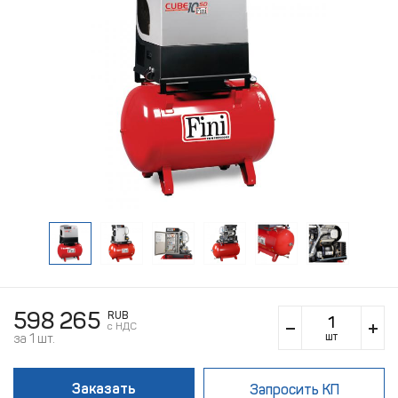
598 265
RUB
c НДС
шт
за 1 шт.
Заказать
Запросить КП