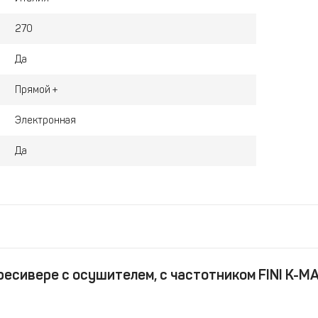
270
Да
Прямой +
Электронная
Да
есивере с осушителем, с частотником FINI K-MA