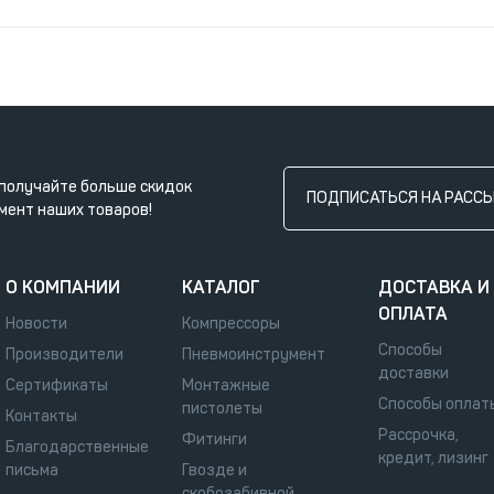
получайте больше скидок
ПОДПИСАТЬСЯ НА РАСС
мент наших товаров!
О КОМПАНИИ
КАТАЛОГ
ДОСТАВКА И
ОПЛАТА
Новости
Компрессоры
Способы
Производители
Пневмоинструмент
доставки
Сертификаты
Монтажные
Способы оплат
пистолеты
Контакты
Рассрочка,
Фитинги
Благодарственные
кредит, лизинг
письма
Гвозде и
скобозабивной