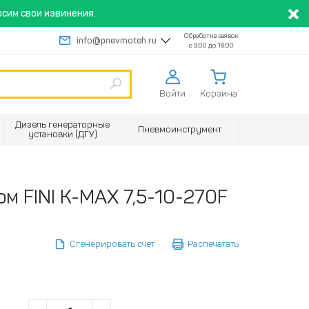
сим свои извинения.
Обработка заявок
info@pnevmoteh.ru
с 9:00 до 18:00
Войти
Корзина
Дизель генераторные
Пневмоинструмент
установки (ДГУ)
ом FINI K-MAX 7,5-10-270F
Сгенерировать счет
Распечатать