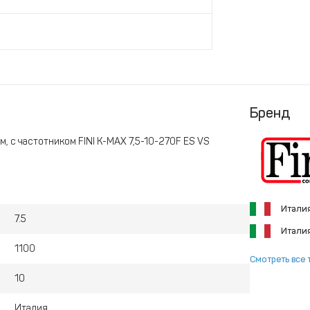
Бренд
 с частотником FINI K-MAX 7,5-10-270F ES VS
Итали
7.5
Итали
1100
Смотреть все 
10
Италия