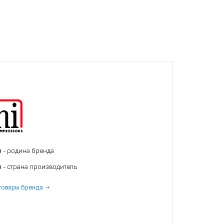
я
- родина бренда
я
- страна производитель
товары бренда