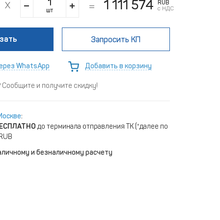
1 111 574
RUB
с НДС
шт
зать
Запросить КП
ерез WhatsApp
Добавить в корзину
Сообщите и получите скидку!
Москве
:
ЕСПЛАТНО
до терминала отправления ТК (*далее по
 RUB
аличному и безналичному расчету