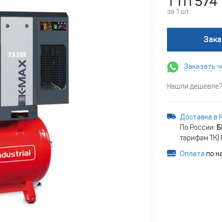
1 111 574
за 1 шт.
Зака
Заказать ч
Нашли дешевле? 
Доставка в 
По России:
Б
тарифам ТК)
Оплата
по н