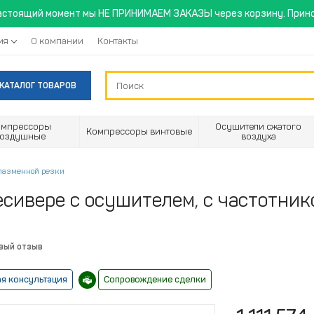
астоящий момент мы НЕ ПРИНИМАЕМ ЗАКАЗЫ через корзину. Прино
ия
О компании
Контакты
КАТАЛОГ ТОВАРОВ
омпрессоры
Осушители сжатого
Компрессоры винтовые
воздушные
воздуха
лазменной резки
сивере с осушителем, с частотник
рвый отзыв
я консультация
Сопровождение сделки