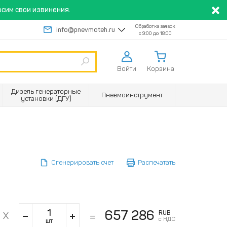
сим свои извинения.
Обработка заявок
info@pnevmoteh.ru
с 9:00 до 18:00
Войти
Корзина
Дизель генераторные
Пневмоинструмент
установки (ДГУ)
Сгенерировать счет
Распечатать
657 286
RUB
с НДС
шт