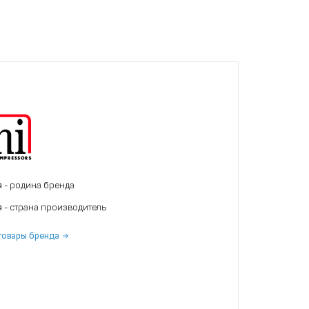
я
- родина бренда
я
- страна производитель
товары бренда