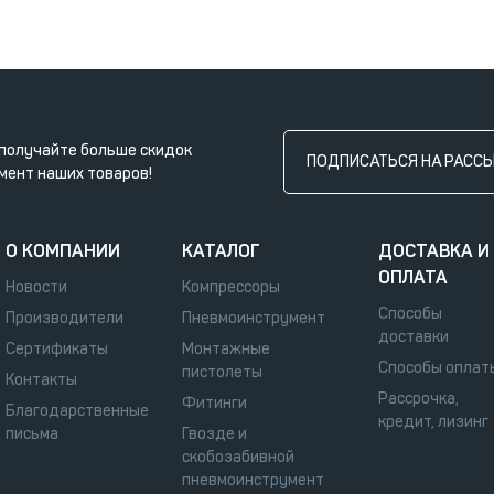
получайте больше скидок
ПОДПИСАТЬСЯ НА РАСС
мент наших товаров!
О КОМПАНИИ
КАТАЛОГ
ДОСТАВКА И
ОПЛАТА
Новости
Компрессоры
Способы
Производители
Пневмоинструмент
доставки
Сертификаты
Монтажные
Способы оплат
пистолеты
Контакты
Рассрочка,
Фитинги
Благодарственные
кредит, лизинг
письма
Гвозде и
скобозабивной
пневмоинструмент