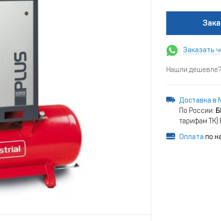
Зака
Заказать ч
Нашли дешевле? 
Доставка в 
По России:
Б
тарифам ТК)
Оплата
по н