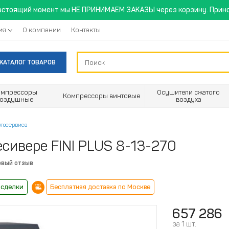
астоящий момент мы НЕ ПРИНИМАЕМ ЗАКАЗЫ через корзину. Прино
ия
О компании
Контакты
КАТАЛОГ ТОВАРОВ
омпрессоры
Осушители сжатого
Компрессоры винтовые
воздушные
воздуха
втосервиса
сивере FINI PLUS 8-13-270
рвый отзыв
 сделки
Бесплатная доставка по Москве
657 286
за 1 шт.