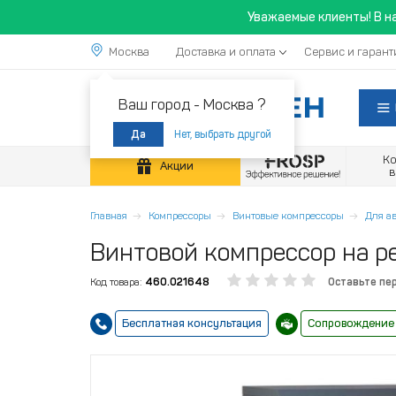
Уважаемые клиенты! В н
Москва
Доставка и оплата
Сервис и гарант
Ваш город -
Москва ?
Нет, выбрать другой
Да
К
Акции
Главная
Компрессоры
Винтовые компрессоры
Для а
Винтовой компрессор на ре
Код товара:
460.021648
Оставьте пе
Бесплатная консультация
Сопровождение