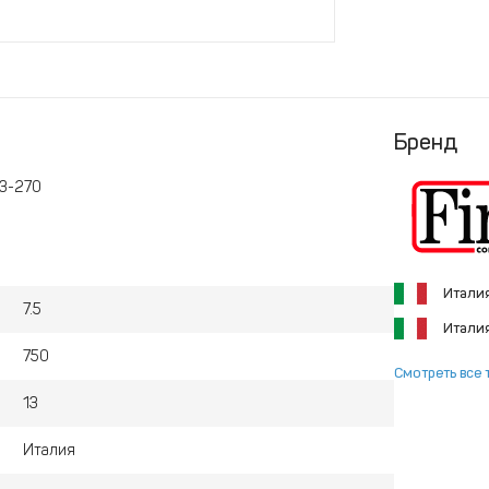
Бренд
13-270
Итали
7.5
Итали
750
Смотреть все 
13
Италия