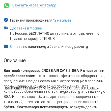
Заказать через WhatsApp
Гарантия производителя
12 месяцев
Доставка в Москве
:
По России:
БЕСПЛАТНО
до терминала отправления ТК
(*далее по тарифам ТК) RUB
Оплата
по наличному и безналичному расчету
Описание
Винтовой компрессор CROSS AIR CA18.5-8GA-F с частотным
преобразователем
— это высокоэффективное оборудование,
предназначенное для создания сжатого воздуха в различных
промышленных и коммерческих приложениях. Этот
Преимущества винтового компрессора CROSS AIR CA18.5-
компрессор обеспечивает стабильную работу и повышенную
производительность благодаря внедрению современных
8GA-F
технологий, таких как частотное регулирование скорости
работы. Это позволяет оптимизировать расход
Среди ключевых характеристик модели можно выделить: