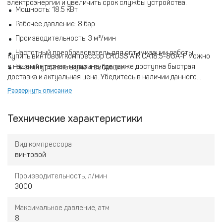
электроэнергии и увеличить срок службы устройства.
Мощность: 18.5 кВт
Рабочее давление: 8 бар
Производительность: 3 м³/мин
Частотный преобразователь для оптимизации работы
Купить винтовой компрессор CROSS AIR CA18.5-8GA-F можно
в нашем интернет-магазине, где также доступна быстрая
Низкий уровень шума и вибрации
доставка и актуальная цена. Убедитесь в наличии данного
оборудования на складе и получите качественный товар,
Развернуть описание
который прослужит вам долго и эффективно.
Технические характеристики
Вид компрессора
винтовой
Производительность, л/мин
3000
Максимальное давление, атм
8