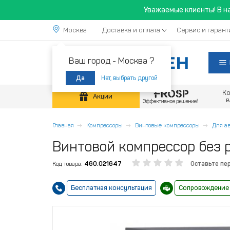
Уважаемые клиенты! В н
Москва
Доставка и оплата
Сервис и гарант
Ваш город -
Москва ?
Нет, выбрать другой
Да
К
Акции
Главная
Компрессоры
Винтовые компрессоры
Для а
Винтовой компрессор без р
Код товара:
460.021647
Оставьте пе
Бесплатная консультация
Сопровождение