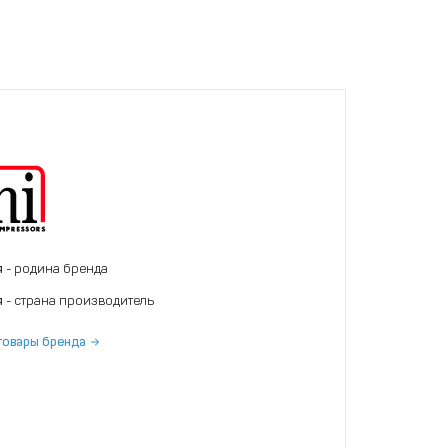
я
- родина бренда
я
- страна производитель
товары бренда