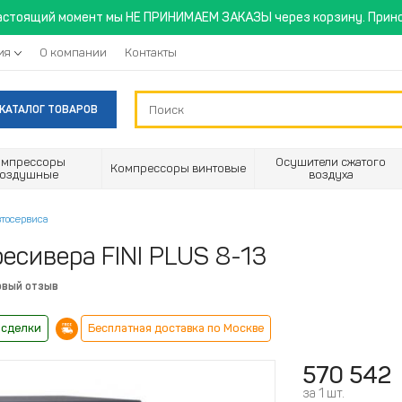
астоящий момент мы НЕ ПРИНИМАЕМ ЗАКАЗЫ через корзину. Прино
ия
О компании
Контакты
КАТАЛОГ ТОВАРОВ
омпрессоры
Осушители сжатого
Компрессоры винтовые
воздушные
воздуха
втосервиса
есивера FINI PLUS 8-13
рвый отзыв
 сделки
Бесплатная доставка по Москве
570 542
за 1 шт.