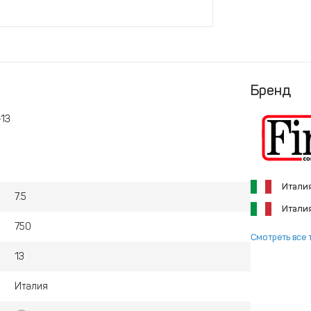
Бренд
-13
Итали
7.5
Итали
750
Смотреть все 
13
Италия