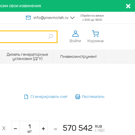
сим свои извинения.
Обработка заявок
info@pnevmoteh.ru
с 9:00 до 18:00
Войти
Корзина
Дизель генераторные
Пневмоинструмент
установки (ДГУ)
Сгенерировать счет
Распечатать
570 542
RUB
с НДС
шт