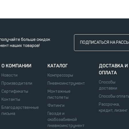
получайте больше скидок
ПОДПИСАТЬСЯ НА РАСС
мент наших товаров!
О КОМПАНИИ
КАТАЛОГ
ДОСТАВКА И
ОПЛАТА
Новости
Компрессоры
Способы
Производители
Пневмоинструмент
доставки
Сертификаты
Монтажные
Способы оплат
пистолеты
Контакты
Рассрочка,
Фитинги
Благодарственные
кредит, лизинг
письма
Гвозде и
скобозабивной
пневмоинструмент