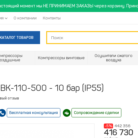
астоящий момент мы НЕ ПРИНИМАЕМ ЗАКАЗЫ через корзину. Прино
ия
О компании
Контакты
КАТАЛОГ ТОВАРОВ
омпрессоры
Осушители сжатого
Компрессоры винтовые
воздушные
воздуха
ВК-11О-500 - 10 бар (IP55)
рвый отзыв
Бесплатная консультация
Сопровождение сделки
-5%
442 356
416 730