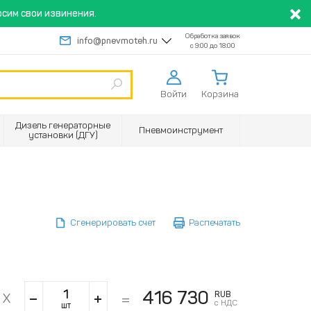
сим свои извинения.
Обработка заявок
info@pnevmoteh.ru
с 9:00 до 18:00
Войти
Корзина
Дизель генераторные
Пневмоинструмент
установки (ДГУ)
Сгенерировать счет
Распечатать
416 730
RUB
с НДС
шт