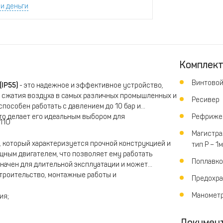
и деньги
Комплек
Винтовой
(IP55)
- это надежное и эффективное устройство,
 сжатия воздуха в самых различных промышленных и
Ресивер
пособен работать с давлением до 10 бар и
то делает его идеальным выбором для
Рефрижер
11O
Магистрал
 который характеризуется прочной конструкцией и
тип P – 1
ным двигателем, что позволяет ему работать
Поплавко
начен для длительной эксплуатации и может
строительство, монтажные работы и
Предохра
Маномет
ия;
Докумен