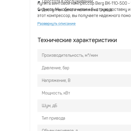
Простота в обслуживании;
Купить винтовой компрессор Berg ВК-11О-500 - 1
бизнеса. Мы обеспечиваем быструю доставку и 
Доступная цена и наличие на складе.
этот компрессор, вы получаете надежного помо
внимание, что ВК в данном названии означает "в
Развернуть описание
модель, 500 - это объем ресивера в литрах, а 10
Технические характеристики
Производительность, м³/мин
Давление, бар
Напряжение, В
Мощность, кВт
Шум, дБ
Тип привода
Объем ресивера, л