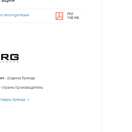
PDF
по эксплуатации
1.58 МБ
ния
- родина бренда
- страна производитель
товары бренда