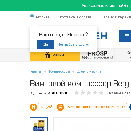
Уважаемые клиенты! В н
Москва
Доставка и оплата
Сервис и гарант
Ваш город -
Москва ?
Нет, выбрать другой
Да
К
Акции
Главная
Компрессоры
Электрические
Винтовой компрессор Berg 
Код товара:
460.031816
Оставьте пе
Акция!
Бесплатная доставка по Москве