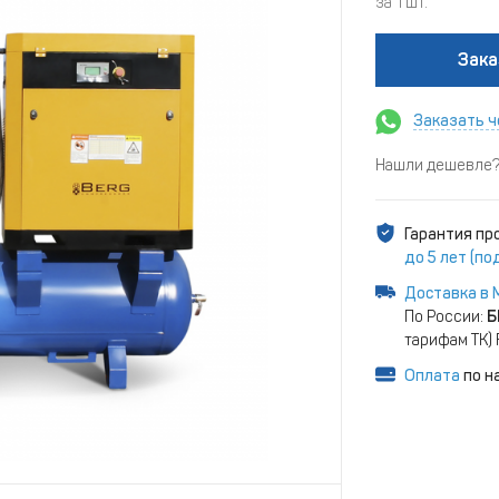
за 1 шт.
Зака
Заказать ч
Нашли дешевле? 
Гарантия п
до 5 лет (п
Доставка в 
По России:
Б
тарифам ТК)
Оплата
по н