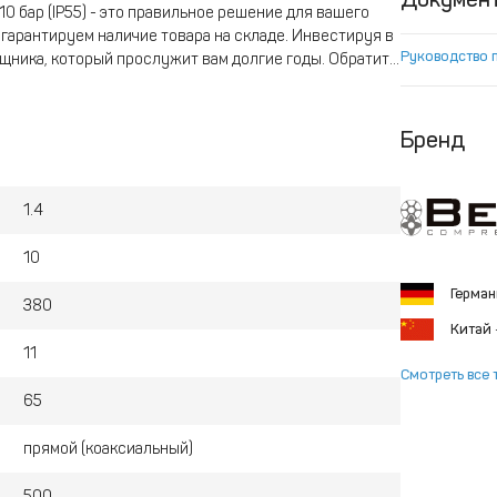
0 бар (IP55) - это правильное решение для вашего
гарантируем наличие товара на складе. Инвестируя в
Руководство 
щника, который прослужит вам долгие годы. Обратите
интовой компрессор", а 11O указывает на его
 бaр - максимальное рабочее давление в барах.
Бренд
1.4
10
Герма
380
Китай
11
Смотреть все 
65
прямой (коаксиальный)
500