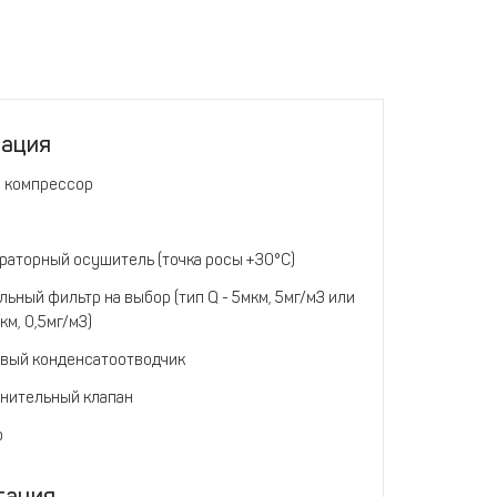
тация
 компрессор
аторный осушитель (точка росы +30°С)
ьный фильтр на выбор (тип Q - 5мкм, 5мг/м3 или
мкм, 0,5мг/м3)
вый конденсатоотводчик
нительный клапан
р
тация