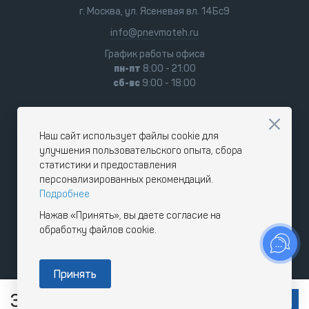
г. Москва, ул. Ясеневая вл. 14Бс9
info@pnevmoteh.ru
График работы офиса
пн-пт
8:00 - 21:00
сб-вс
9:00 - 18:00
Наш сайт использует файлы cookie для
улучшения пользовательского опыта, сбора
статистики и предоставления
персонализированных рекомендаций.
Подробнее
Нажав «Принять», вы даете согласие на
обработку файлов cookie.
Принять
319 824
RUB
В КОРЗИНУ
с НДС