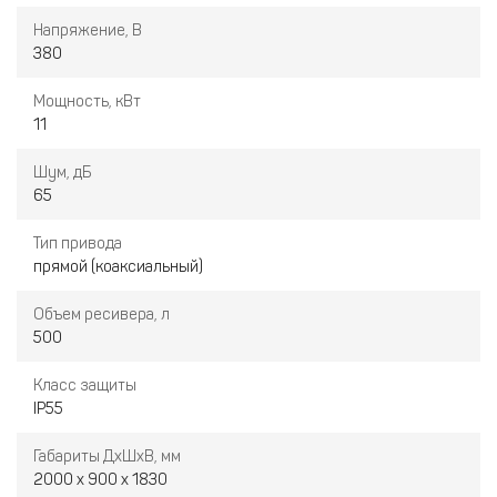
Напряжение, В
380
Мощность, кВт
11
Шум, дБ
65
Тип привода
прямой (коаксиальный)
Объем ресивера, л
500
Класс защиты
IP55
Габариты ДxШxВ, мм
2000 x 900 x 1830