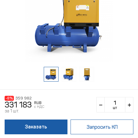
-8%
359 982
331 183
RUB
c НДС
шт
за 1 шт.
Заказать
Запросить КП