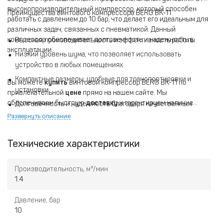
высокопроизводительный компрессор, который способен
Преимущества винтового компрессора BERG ВК-11
работать с давлением до 10 бар, что делает его идеальным для
различных задач, связанных с пневматикой. Данный
компрессор обеспечивает долговечность и надежность в
Высокая производительность и эффективность работы.
эксплуатации.
Низкий уровень шума, что позволяет использовать
устройство в любых помещениях.
Компактные размеры, удобные для транспортировки и
Вы можете
купить
винтовой компрессор BERG ВК-11 по
установки.
привлекательной
цене
прямо на нашем сайте. Мы
обеспечиваем быструю
доставку
и гарантируем наличие
Долговечность и надежность благодаря качественным
товара на складе.
материалам и сборке.
Развернуть описание
Простота в управлении и обслуживании.
Технические характеристики
Производительность, м³/мин
1.4
Давление, бар
10