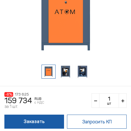
-8%
173 625
159 734
RUB
c НДС
шт
за 1 шт.
Заказать
Запросить КП