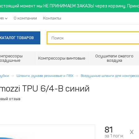
астоящий момент мы НЕ ПРИНИМАЕМ ЗАКАЗЫ через корзину. Прино
ия
О компании
Контакты
КАТАЛОГ ТОВАРОВ
омпрессоры
Осушители сжатого
Компрессоры винтовые
воздушные
воздуха
трубки
Шланги, рукава резиновые и ПВХ
Воздушные шланги для компресс
mozzi TPU 6/4-B синий
рвый отзыв
81
за 1 пог.м.