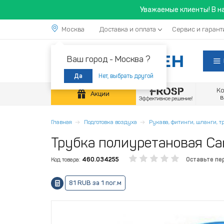
Уважаемые клиенты! В н
Москва
Доставка и оплата
Сервис и гарант
Ваш город -
Москва ?
Нет, выбрать другой
Да
К
Акции
Главная
Подготовка воздуха
Рукава, фитинги, шланги, 
Трубка полиуретановая Ca
Код товара:
460.034255
Оставьте пе
81 RUB за 1 пог.м