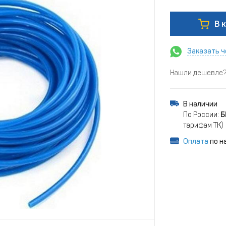
В 
Заказать ч
Нашли дешевле? 
В наличии
По России:
Б
тарифам ТК)
Оплата
по н