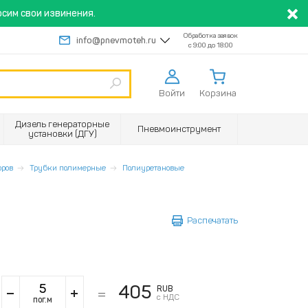
сим свои извинения.
Обработка заявок
info@pnevmoteh.ru
с 9:00 до 18:00
Войти
Корзина
Дизель генераторные
Пневмоинструмент
установки (ДГУ)
оров
Трубки полимерные
Полиуретановые
Распечатать
405
RUB
с НДС
пог.м