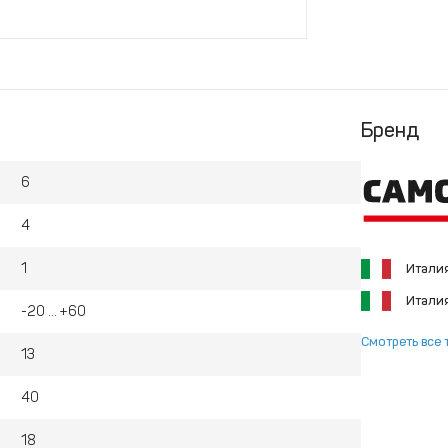
Бренд
6
4
1
Итали
Итали
-20 ... +60
Смотреть все 
13
40
18