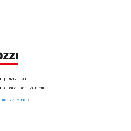
я
- родина бренда
я
- страна производитель
товары бренда