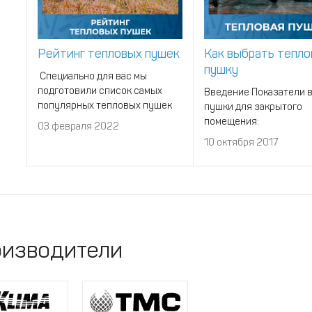
Рейтинг тепловых пушек
Как выбрать тепл
пушку
Специально для вас мы
подготовили список самых
Введение Показатели 
популярных тепловых пушек
пушки для закрытого
на нашем сайте. В рейтинг
помещения:
03 февраля 2022
попали те агрегаты, которые
качество теплоизоляц
10 октября 2017
покупают чаще всего.
Показатели выбора пу
Содержание
закрытого помещения:
помещения
изводители