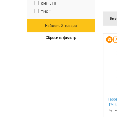
Oklima
(1)
TMC
(1)
Выв
Найдено 2 товара
Сбросить фильтр
А
Газо
ТМ 4
Код т