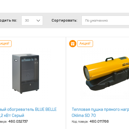
одить по:
Сортировать:
30
По умолчанию
кция!
Акция!
вый обогреватель BLUE BELLE
Тепловая пушка прямого наг
,2 кВт Серый
Oklima SD 70
овара:
460.032737
Код товара:
460.011766