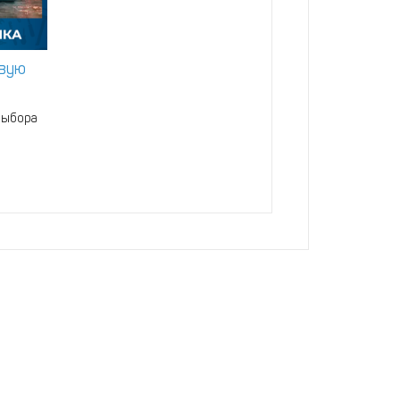
овую
выбора
ии
шки для
 объем