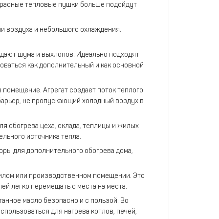
акрасные тепловые пушки больше подойдут
и воздуха и небольшого охлаждения.
здают шума и выхлопов. Идеально подходят
зоваться как дополнительный и как основной
в помещение. Агрегат создает поток теплого
 барьер, не пропускающий холодный воздух в
я обогрева цеха, склада, теплицы и жилых
ельного источника тепла.
оры для дополнительного обогрева дома,
илом или производственном помещении. Это
й легко перемещать с места на места.
анное масло безопасно и с пользой. Во
спользоваться для нагрева котлов, печей,