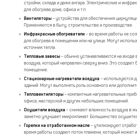
стройки, склада и даже ангара. Электрические и инфр
для обогрева дома, офиса и т.п.
Вентиляторы
– устройства для обеспечения циркуляци
Применяются в быту, строительстве и производстве.
Инфракрасные обогреватели
– во время работы не со
для обогрева в помещении или на улице. Могут исполь
источник тепла.
Тепловые завесы
– обычно устанавливаются на входе 
воздуха, который направлен сверху вниз. Это создает
помещение.
Стационарные нагреватели воздуха
– используются дл
зданий. Могут выполнять роль основного или дополнит
Тепловентиляторы
– компактные нагревательные приб
офиса, мастерской и других небольших помещений.
Осушители воздуха
– снижают влажность воздуха в ж
заметно улучшает микроклимат. Большинство осушителе
Горелки на отработанном масле
– утилизируют отработ
время работы создают поток пламени, который может и