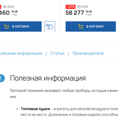
%
16 253
-23%
76 014
 460
58 277
RUB
RUB
с НДС
с НДС
В КОРЗИНУ
В КОРЗИНУ
олезная информация
Статьи
Производители
Полезная информация
Тепловой техникой называют любые приборы, которые измен
них:
Тепловые пушки
– агрегаты для нагрева воздуха в по
места на место. Дизельные и газовые модели способн