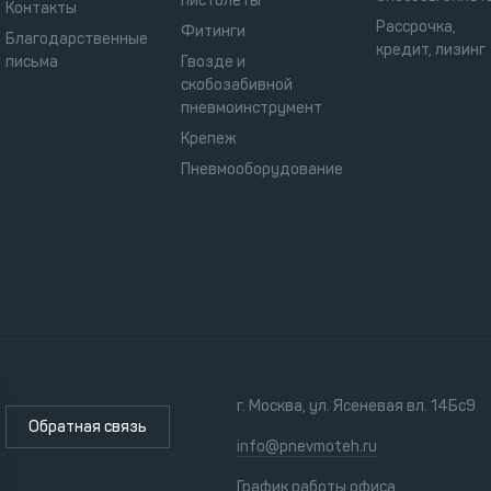
пистолеты
Контакты
Рассрочка,
Фитинги
Благодарственные
кредит, лизинг
письма
Гвозде и
скобозабивной
пневмоинструмент
Крепеж
Пневмооборудование
г. Москва, ул. Ясеневая вл. 14Бс9
Обратная связь
info@pnevmoteh.ru
График работы офиса