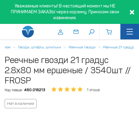
Уважаемые клиенты! В настоящий момент мы НЕ
ПРИНИМАЕМ ЗАКАЗЫ через корзину. Приносим свои
извинения.
репеж
Гвозди, штифты, шпильки
Реечные гвозди
Реечные 21 градус
Реечные гвозди 21 градус
2.8х80 мм ершеные / 3540шт //
FROSP
Код товара:
460.016213
1 отзыв
Нет в наличии