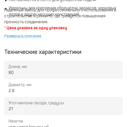
Идеальны для крепления обрешётки, каркасов, черновых
Надёжный выбор для профессионального использования в
полов и других несущих конструкций
строительстве и ремонте, где требуется повышенная
прочность соединения.
* Цена указана за одну упаковку
Развернуть описание
Технические характеристики
Длина, мм
80
Диаметр, мм
2.8
Угол наклона гвоздя, градусы
21
Накатка