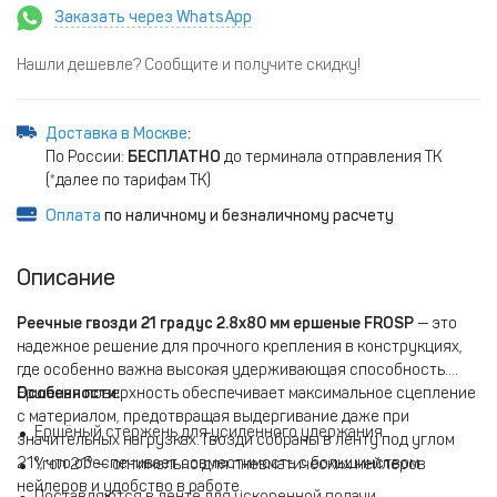
Заказать через WhatsApp
Нашли дешевле? Сообщите и получите скидку!
Доставка в Москве
:
По России:
БЕСПЛАТНО
до терминала отправления ТК
(*далее по тарифам ТК)
Оплата
по наличному и безналичному расчету
Описание
Реечные гвозди 21 градус 2.8х80 мм ершеные FROSP
— это
надежное решение для прочного крепления в конструкциях,
где особенно важна высокая удерживающая способность.
Ершёная поверхность обеспечивает максимальное сцепление
Особенности:
с материалом, предотвращая выдергивание даже при
Ершёный стержень для усиленного удержания
значительных нагрузках. Гвозди собраны в ленту под углом
21°, что обеспечивает совместимость с большинством
Угол 21° — оптимально для пневматических нейлеров
нейлеров и удобство в работе.
Поставляются в ленте для ускоренной подачи