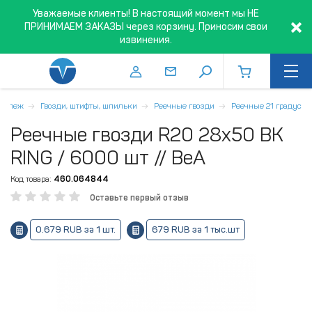
Уважаемые клиенты! В настоящий момент мы НЕ
ПРИНИМАЕМ ЗАКАЗЫ через корзину. Приносим свои
извинения.
репеж
Гвозди, штифты, шпильки
Реечные гвозди
Реечные 21 градус
Реечные гвозди R20 28x50 BK
RING / 6000 шт // BeA
Код товара:
460.064844
Оставьте первый отзыв
0.679 RUB за 1 шт.
679 RUB за 1 тыс.шт