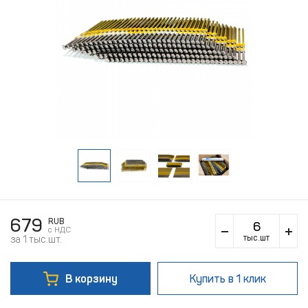
679
RUB
c НДС
тыс.шт
за 1 тыс.шт.
В корзину
Купить
в 1 клик