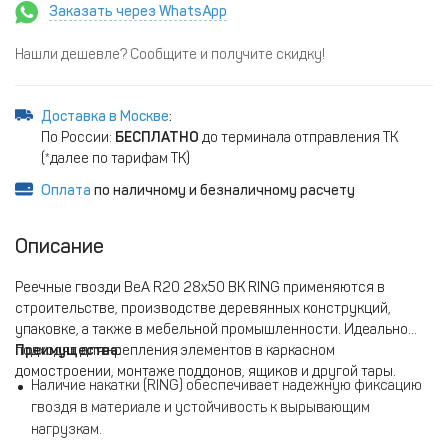
Заказать через WhatsApp
Нашли дешевле? Сообщите и получите скидку!
Доставка в Москве
:
По России:
БЕСПЛАТНО
до терминала отправления ТК
(*далее по тарифам ТК)
Оплата
по наличному и безналичному расчету
Описание
Реечные гвозди BeA R20 28x50 BK RING применяются в
строительстве, производстве деревянных конструкций,
упаковке, а также в мебельной промышленности. Идеально
подходят для крепления элементов в каркасном
Преимущества:
домостроении, монтаже поддонов, ящиков и другой тары.
Наличие накатки (RING) обеспечивает надежную фиксацию
гвоздя в материале и устойчивость к вырывающим
нагрузкам.