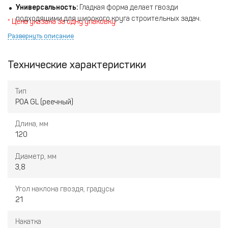
Универсальность:
Гладкая форма делает гвозди
подходящими для широкого круга строительных задач.
* Цена указана за одну упаковку
Быстрая установка:
Ускоряют рабочий процесс, особенно
Развернуть описание
при серийном монтаже.
Совместимость:
Используются в стандартных нейлерах с
Технические характеристики
углом наклона 21°, что удобно для профессионалов.
Тип
P0A GL (реечный)
Длина, мм
120
Диаметр, мм
3,8
Угол наклона гвоздя, градусы
21
Накатка