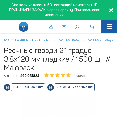
Уважаемые клиенты! В настоящий момент мы НЕ
ПРИНИМАЕМ ЗАКАЗЫ через корзину. Приносим свои
извинения.
репеж
Гвозди, штифты, шпильки
Реечные гвозди
Реечные 21 градус
Реечные гвозди 21 градус
3.8x120 мм гладкие / 1500 шт //
Mainpack
Код товара:
460.025823
1 отзыв
2.463 RUB за 1 шт.
2 463 RUB за 1 тыс.шт