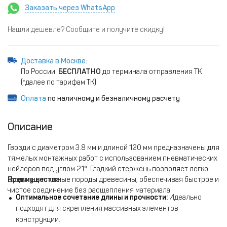
Заказать через WhatsApp
Нашли дешевле? Сообщите и получите скидку!
Доставка в Москве
:
По России:
БЕСПЛАТНО
до терминала отправления ТК
(*далее по тарифам ТК)
Оплата
по наличному и безналичному расчету
Описание
Гвозди с диаметром 3.8 мм и длиной 120 мм предназначены для
тяжелых монтажных работ с использованием пневматических
нейлеров под углом 21°. Гладкий стержень позволяет легко
входить в плотные породы древесины, обеспечивая быстрое и
Преимущества:
чистое соединение без расщепления материала.
Оптимальное сочетание длины и прочности:
Идеально
подходят для скрепления массивных элементов
конструкции.