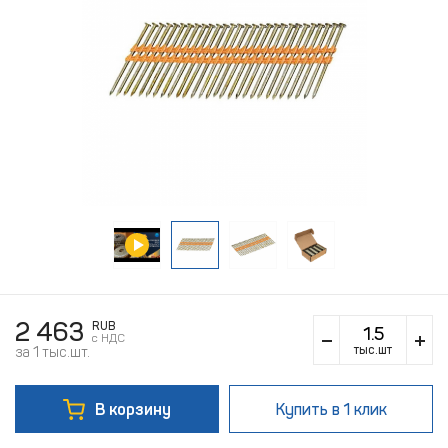
2 463
RUB
c НДС
тыс.шт
за 1 тыс.шт.
В корзину
Купить
в 1 клик