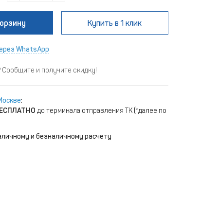
корзину
Купить
в 1 клик
ерез WhatsApp
Сообщите и получите скидку!
Москве
:
ЕСПЛАТНО
до терминала отправления ТК (*далее по
аличному и безналичному расчету