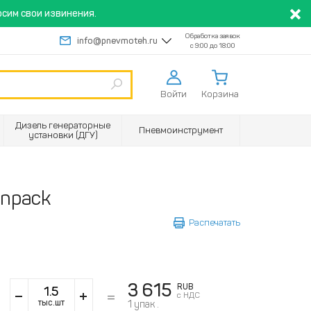
сим свои извинения.
Обработка заявок
info@pnevmoteh.ru
с 9:00 до 18:00
Войти
Корзина
Дизель генераторные
Пневмоинструмент
установки (ДГУ)
inpack
Распечатать
3 615
RUB
с НДС
тыс.шт
1
упак .