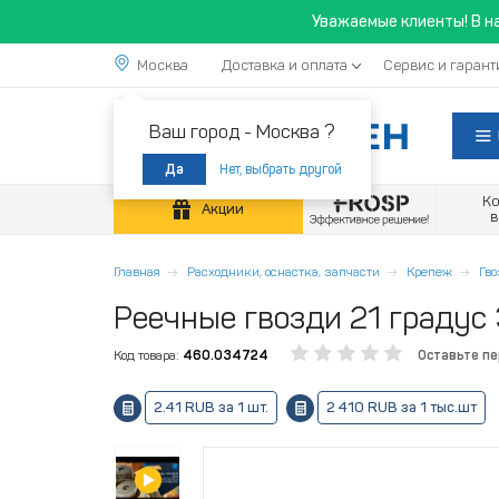
Уважаемые клиенты! В н
Москва
Доставка и оплата
Сервис и гарант
Ваш город -
Москва ?
Нет, выбрать другой
Да
К
Акции
Главная
Расходники, оснастка, запчасти
Крепеж
Гв
Реечные гвозди 21 градус 
Код товара:
460.034724
Оставьте п
2.41 RUB за 1 шт.
2 410 RUB за 1 тыс.шт