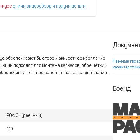
нкурс
сними видеообзор и получи деньги
Докумен
адус обеспечивают быстрое и аккуратное крепление
Реечные гвоз
рукции подходят для монтажа каркасов, обрешётки и
характерстик
, обеспечивая плотное соединение без расщепления
ый выбор для профессионального применения.
Бренд
P0A GL (реечный)
110