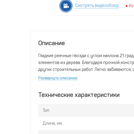
Смотреть видеообзор
Ко
Описание
Гладкие реечные гвозди с углом наклона 21 гр
элементов из дерева. Благодаря прочной конст
других строительных работ. Легко забиваются
материала. Упаковка на 1500 штук — оптимальн
Развернуть описание
Технические характеристики
Тип
Длина, мм