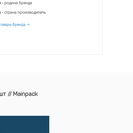
я
- родина бренда
я
- страна производитель
товары бренда
шт // Mainpack