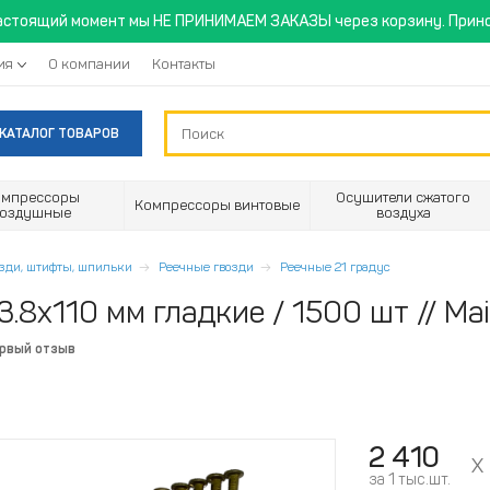
астоящий момент мы НЕ ПРИНИМАЕМ ЗАКАЗЫ через корзину. Прино
ия
О компании
Контакты
КАТАЛОГ ТОВАРОВ
омпрессоры
Осушители сжатого
Компрессоры винтовые
воздушные
воздуха
озди, штифты, шпильки
Реечные гвозди
Реечные 21 градус
3.8x110 мм гладкие / 1500 шт // Ma
ервый отзыв
2 410
за 1 тыс.шт.