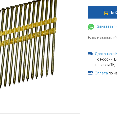
В 
Заказать ч
Нашли дешевле? 
Доставка в 
По России:
Б
тарифам ТК)
Оплата
по н