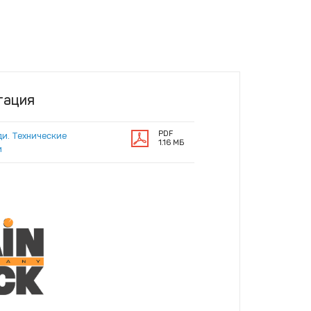
тация
PDF
ди. Технические
1.16 МБ
и