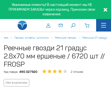
Уважаемые клиенты! В настоящий момент мы НЕ
ПРИНИМАЕМ ЗАКАЗЫ через корзину. Приносим свои
извинения.
репеж
Гвозди, штифты, шпильки
Реечные гвозди
Реечные 21 градус
Реечные гвозди 21 градус
2.8х70 мм ершеные / 6720 шт //
FROSP
Код товара:
460.027920
2 отзыва
Нет в наличии