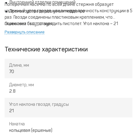
Внутренней отделки помещений
Поперечная насечка по всей длине стержня образует
надежный упор гвоздя, увеличивая прочность конструкции в 5
Производства деревянных поддонов
раз. Гвозди соединены пластиковым креплением, что
позволяет быстро зарядить пистолет. Угол наклона – 21
Оцинковка отсутствует.
градус.
Развернуть описание
Технические характеристики
Длина, мм
70
Диаметр, мм
2.8
Угол наклона гвоздя, градусы
21
Накатка
кольцевая (ершеные)