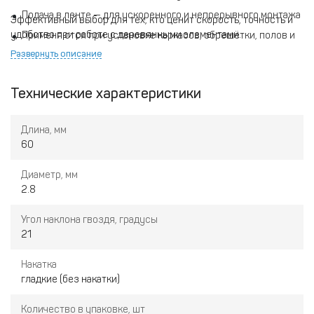
Подача в ленте — для ускоренного и непрерывного монтажа
Эффективный выбор для тех, кто ценит скорость, точность и
удобство при работе с деревянными элементами.
Применяются при установке каркасов, обрешётки, полов и
других конструкций из дерева
Развернуть описание
Технические характеристики
Длина, мм
60
Диаметр, мм
2.8
Угол наклона гвоздя, градусы
21
Накатка
гладкие (без накатки)
Количество в упаковке, шт