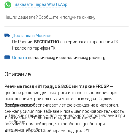
Заказать через WhatsApp
Нашли дешевле? Сообщите и получите скидку!
Доставка в Москве
:
По России:
БЕСПЛАТНО
до терминала отправления ТК
(*далее по тарифам ТК)
Оплата
по наличному и безналичному расчету
Описание
Реечные гвозди 21 градус 2.8х60 мм гладкие FROSP
—
удобное решение для быстрого и точного крепления при
выполнении строительных и монтажных задач. Гладкая
поверхность обеспечивает лёгкое вхождение в материал,
Особенности:
снижая усилия при забивке и повышая производительность.
Гладкий стержень — для минимального сопротивления при
Угол наклона 21° делает гвозди совместимыми с
забивке
большинством нейлеров, что особенно удобно при
интенсивной работе.
Совместимость с нейлерами под угол 21°