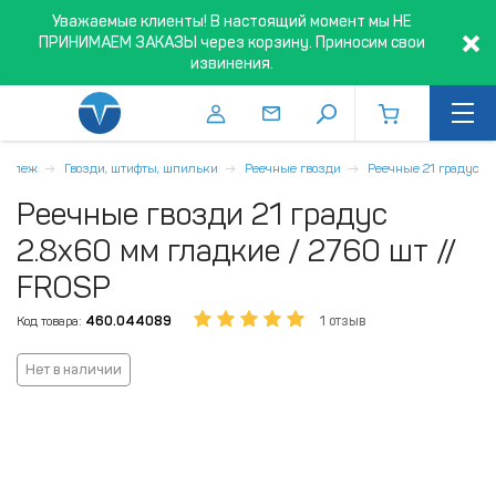
Уважаемые клиенты! В настоящий момент мы НЕ
ПРИНИМАЕМ ЗАКАЗЫ через корзину. Приносим свои
извинения.
репеж
Гвозди, штифты, шпильки
Реечные гвозди
Реечные 21 градус
Реечные гвозди 21 градус
2.8х60 мм гладкие / 2760 шт //
FROSP
Код товара:
460.044089
1 отзыв
Нет в наличии