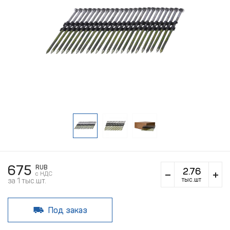
675
RUB
c НДС
тыс.шт
за 1 тыс.шт.
Под заказ