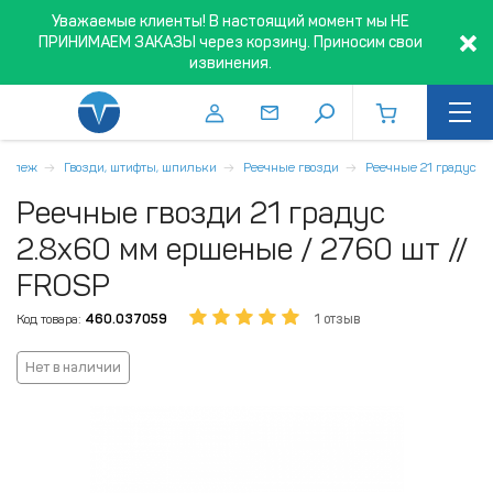
Уважаемые клиенты! В настоящий момент мы НЕ
ПРИНИМАЕМ ЗАКАЗЫ через корзину. Приносим свои
извинения.
репеж
Гвозди, штифты, шпильки
Реечные гвозди
Реечные 21 градус
Реечные гвозди 21 градус
2.8х60 мм ершеные / 2760 шт //
FROSP
Код товара:
460.037059
1 отзыв
Нет в наличии