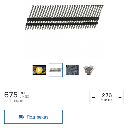
675
RUB
c НДС
тыс.шт
за 1 тыс.шт.
Под заказ