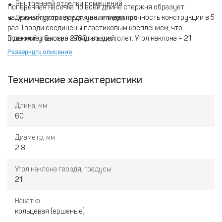
Внутренней отделки помещений
Поперечная насечка по всей длине стержня образует
надежный упор гвоздя, увеличивая прочность конструкции в 5
Производства деревянных поддонов
раз. Гвозди соединены пластиковым креплением, что
позволяет быстро зарядить пистолет. Угол наклона – 21
В данной упаковке 2760 гвоздей.
градус.
Развернуть описание
Технические характеристики
Длина, мм
60
Диаметр, мм
2.8
Угол наклона гвоздя, градусы
21
Накатка
кольцевая (ершеные)