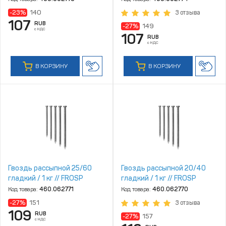
-23%
140
3 отзыва
107
RUB
-27%
149
с НДС
107
RUB
с НДС
В КОРЗИНУ
В КОРЗИНУ
Гвоздь рассыпной 25/60
Гвоздь рассыпной 20/40
гладкий / 1 кг // FROSP
гладкий / 1 кг // FROSP
Код товара:
460.062771
Код товара:
460.062770
-27%
151
3 отзыва
109
RUB
-27%
157
с НДС