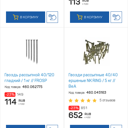
113
RUB
с НДС
В КОРЗИНУ
В КОРЗИНУ
Гвоздь рассыпной 40/120
Гвозди рассыпные 40/40
гладкий / 1 кг // FROSP
ершеные NK RING / 5 кг //
BeA
Код товара:
460.062775
Код товара:
460.045163
-23%
149
114
5 отзывов
RUB
с НДС
-23%
851
652
RUB
с НДС