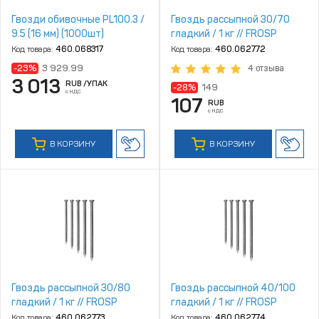
Гвозди обивочные PL100.3 /
Гвоздь рассыпной 30/70
9.5 (16 мм) (1000шт)
гладкий / 1 кг // FROSP
Код товара:
460.068317
Код товара:
460.062772
-23%
3 929.99
4 отзыва
3 013
RUB
/УПАК
-28%
149
с НДС
107
RUB
с НДС
В КОРЗИНУ
В КОРЗИНУ
Гвоздь рассыпной 30/80
Гвоздь рассыпной 40/100
гладкий / 1 кг // FROSP
гладкий / 1 кг // FROSP
Код товара:
460.062773
Код товара:
460.062774