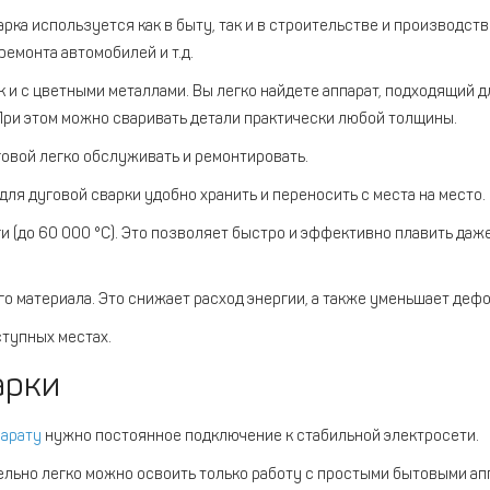
ка используется как в быту, так и в строительстве и производств
емонта автомобилей и т.д.
к и с цветными металлами. Вы легко найдете аппарат, подходящий д
 При этом можно сваривать детали практически любой толщины.
говой легко обслуживать и ремонтировать.
ля дуговой сварки удобно хранить и переносить с места на место.
и (до 60 000 °C). Это позволяет быстро и эффективно плавить да
о материала. Это снижает расход энергии, а также уменьшает деф
ступных местах.
арки
парату
нужно постоянное подключение к стабильной электросети.
ельно легко можно освоить только работу с простыми бытовыми ап