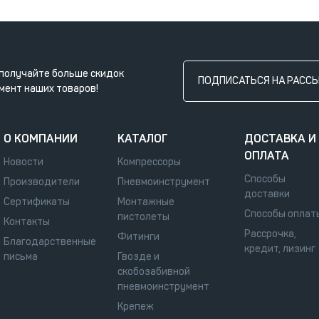
получайте больше скидок
ПОДПИСАТЬСЯ НА РАСС
мент наших товаров!
О КОМПАНИИ
КАТАЛОГ
ДОСТАВКА И
ОПЛАТА
Новости
Компрессоры
Способы
Производители
Пневмоинструмент
доставки
Сертификаты
Монтажные
Способы оплат
пистолеты
Контакты
Рассрочка,
Фитинги
Благодарственные
кредит, лизинг
письма
Гвозде и
скобозабивной
пневмоинструмент
Крепеж