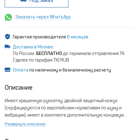
Под заказ
Заказать через WhatsApp
Гарантия производителя
6 месяцев
Доставка в Москве
:
По России:
БЕСПЛАТНО
до терминала отправления ТК
(*далее по тарифам ТК) RUB
Оплата
по наличному и безналичному расчету
Описание
Имеет крашенную рукоятку, двойной защитный кожух
(серфицируются по европейским нормативам по шуму и
вибрации), имеет в комплекте дополнительную концевую
пружину.
Развернуть описание