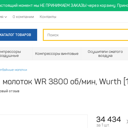
астоящий момент мы НЕ ПРИНИМАЕМ ЗАКАЗЫ через корзину. Прино
ия
О компании
Контакты
КАТАЛОГ ТОВАРОВ
омпрессоры
Осушители сжатого
Компрессоры винтовые
воздушные
воздуха
отбойные молотки
молоток WR 3800 об/мин, Wurth [
ервый отзыв
34 434
за 1 шт.