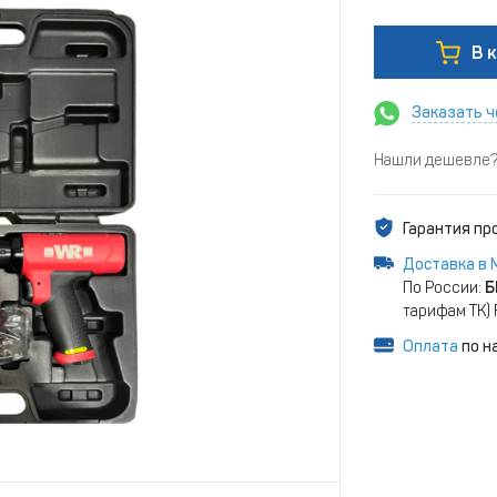
В 
Заказать ч
Нашли дешевле? 
Гарантия п
Доставка в 
По России:
Б
тарифам ТК)
Оплата
по н