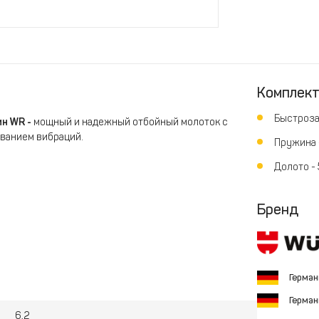
Комплек
Быстроза
ин WR -
мощный и надежный отбойный молоток с
ванием вибраций.
Пружина -
Долото - 
Бренд
щности
Герма
Герма
6,2