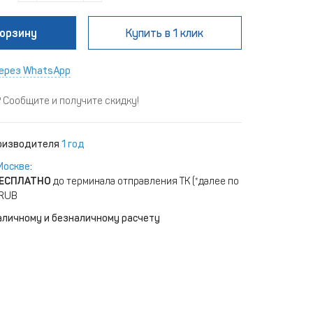
корзину
Купить
в 1 клик
ерез WhatsApp
Сообщите и получите скидку!
роизводителя
1 год
Москве
:
ЕСПЛАТНО
до терминала отправления ТК (*далее по
 RUB
аличному и безналичному расчету