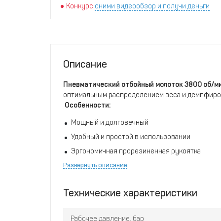
Конкурс
сними видеообзор и получи деньги
Описание
Пневматический отбойный молоток 3800 об/м
оптимальным распределением веса и демпфиро
Особенности:
Мощный и долговечный
Удобный и простой в использовании
Эргономичная прорезиненная рукоятка
Развернуть описание
Непрерывный и точный контроль ударной мо
Патрон под шестигранный хвостовик
Технические характеристики
Рабочее давление, бар