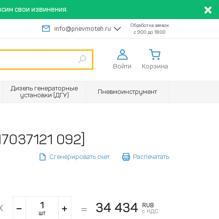
сим свои извинения.
Обработка заявок
info@pnevmoteh.ru
с 9:00 до 18:00
Войти
Корзина
Дизель генераторные
Пневмоинструмент
установки (ДГУ)
17037121 092]
Сгенерировать счет
Распечатать
34 434
RUB
с НДС
шт