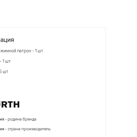
тация
жимной патрон - 1 шт
 1 шт
5 шт
ния
- родина бренда
ния
- страна производитель